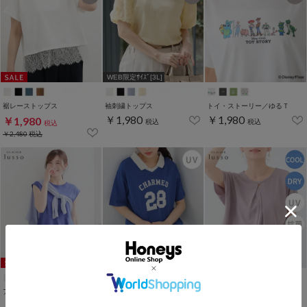
WEB限定ｻｲｽﾞ[3L]
裾レーストップス
袖刺繍トップス
トイ・ストーリー／ゆるＴ
￥1,980
￥1,980
￥1,980
税込
税込
税込
￥2,480
税込
アシメペプラムトップス
衿付Ｔシャツ
メタルパーツ付トップス
￥1,980
￥1,980
￥1,980