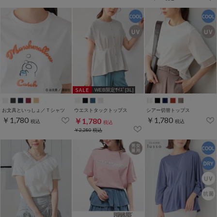
WEB限定ｻｲｽﾞ[3L]
お文具といっしょ／Ｔシャツ
ウエストタックトップス
シアー切替トップス
￥1,780
￥1,780
￥1,780
税込
税込
税込
￥2,280
税込