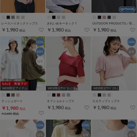
レースハイネックトップス
きれいめキーネックＴ
OUTDOOR PRODUCTS／長袖Ｔシャツ
￥1,980
￥1,980
￥1,980
税込
税込
税込
WEB限定アイテム
WEB限定ｻｲｽﾞ[LL]
WEB限定ｻｲｽﾞ[3L]
ラッシュガード
オフショルトップス
スカラップトップス
￥1,980
￥1,980
￥1,980
税込
税込
税込
￥2,680
税込