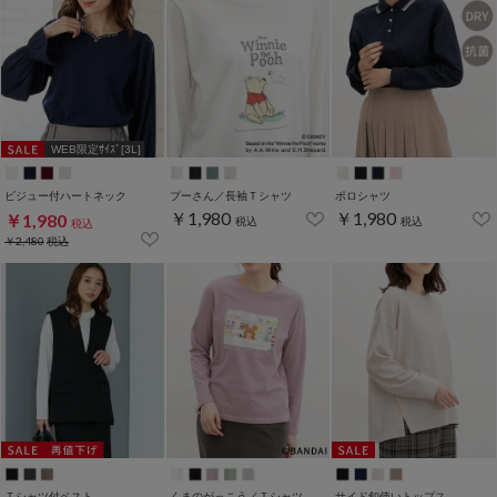
WEB限定ｻｲｽﾞ[3L]
ビジュー付ハートネック
プーさん／長袖Ｔシャツ
ポロシャツ
￥1,980
￥1,980
￥1,980
税込
税込
税込
￥2,480
税込
Ｔシャツ付ベスト
くまのがっこう／Ｔシャツ
サイド釦使いトップス