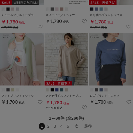
WEB限定ｻｲｽﾞ[LL]
チュールフリルトップス
スヌーピー／Ｔシャツ
８分袖ペプラムトップス
￥1,780
￥1,780
￥1,780
税込
税込
税込
￥2,280
税込
￥2,980
税込
フォトプリントＴシャツ
アクセ付ドルマントップス
ロゴプリントＴシャツ
￥1,780
￥1,780
￥1,780
税込
税込
税込
￥2,680
税込
1～60件 (全260件)
1
2
3
4
5
次
最後