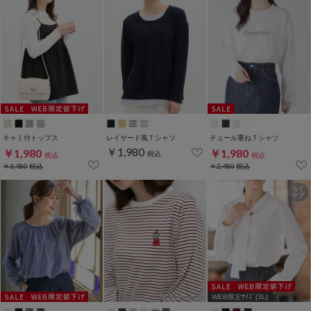
キャミ付トップス
レイヤード風Ｔシャツ
チュール重ねＴシャツ
￥1,980
￥1,980
￥1,980
税込
税込
税込
￥3,480
税込
￥2,480
税込
WEB限定ｻｲｽﾞ[3L]