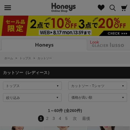
Look
ホーム
>
トップス
>
カットソー
カットソー（レディース）
絞り込み
1～60件 (全260件)
1
2
3
4
5
次
最後