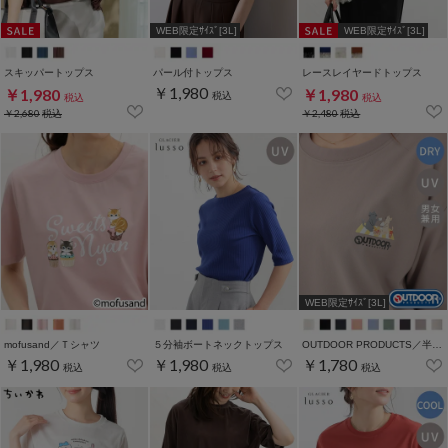
WEB限定ｻｲｽﾞ[3L]
WEB限定ｻｲｽﾞ[3L]
スキッパートップス
パール付トップス
レースレイヤードトップス
￥1,980
￥1,980
￥1,980
税込
税込
税込
￥2,680
税込
￥2,480
税込
WEB限定ｻｲｽﾞ[3L]
mofusand／Ｔシャツ
５分袖ボートネックトップス
OUTDOOR PRODUCTS／半袖Ｔシャツ
￥1,980
￥1,980
￥1,780
税込
税込
税込