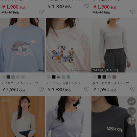
￥1,980
￥1,980
￥1,980
税込
税込
税込
￥3,480
税込
￥2,480
税込
WEB限定ｻｲｽﾞ[3L]
ディズニー／ゆるＴシャツ
ムーミン／長袖Ｔシャツ
きれいめＶネックＴシャツ
￥1,980
￥1,980
￥1,980
税込
税込
税込