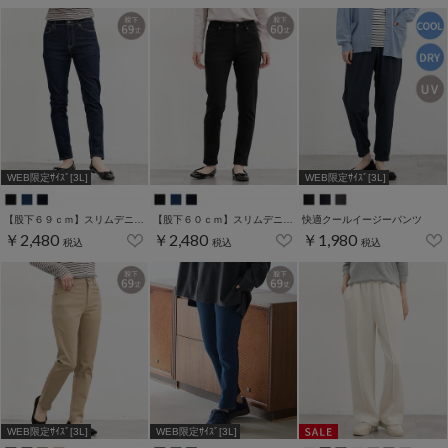
WEB限定ｻｲｽﾞ[3L]
WEB限定ｻｲｽﾞ[3L]
【股下６９ｃｍ】スリムデニムスキニー(股下60/63/66/69/72/75cm展開)
【股下６０ｃｍ】スリムデニムスキニー(股下60/63/66/69/72/75cm展開)
快適クールイージーパンツ
￥2,480
￥2,480
￥1,980
税込
税込
税込
WEB限定ｻｲｽﾞ[3L]
WEB限定ｻｲｽﾞ[3L]