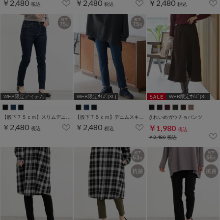
￥2,480
￥2,480
￥2,480
税込
税込
税込
WEB限定アイテム
WEB限定ｻｲｽﾞ[3L]
WEB限定ｻｲｽﾞ[3L]
【股下７５ｃｍ】スリムデニムスキニー(股下60/63/66/69/72/75cm展開)
【股下７５ｃｍ】デニムスキニー(股下60/63/66/69/72/75cm展開)
きれいめガウチョパンツ
￥2,480
￥2,480
￥1,980
税込
税込
税込
￥2,480
税込