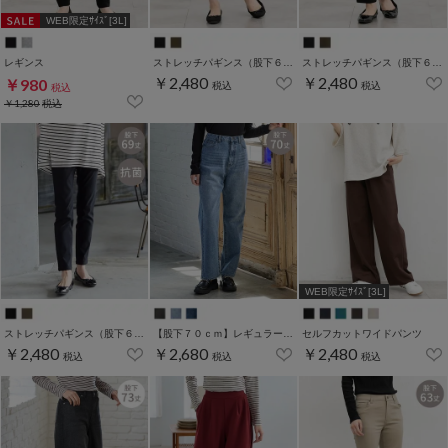
WEB限定ｻｲｽﾞ[3L]
レギンス
ストレッチパギンス（股下６３ｃｍ）
ストレッチパギンス（股下６６ｃｍ）
￥2,480
￥2,480
￥980
税込
税込
税込
￥1,280
税込
WEB限定ｻｲｽﾞ[3L]
ストレッチパギンス（股下６９ｃｍ）
【股下７０ｃｍ】レギュラーストレート(股下63/66/70cm展開)
セルフカットワイドパンツ
￥2,480
￥2,680
￥2,480
税込
税込
税込