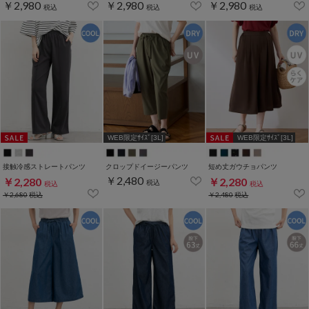
￥2,980
￥2,980
￥2,980
税込
税込
税込
WEB限定ｻｲｽﾞ[3L]
WEB限定ｻｲｽﾞ[3L]
接触冷感ストレートパンツ
クロップドイージーパンツ
短め丈ガウチョパンツ
￥2,480
￥2,280
￥2,280
税込
税込
税込
￥2,680
税込
￥2,480
税込