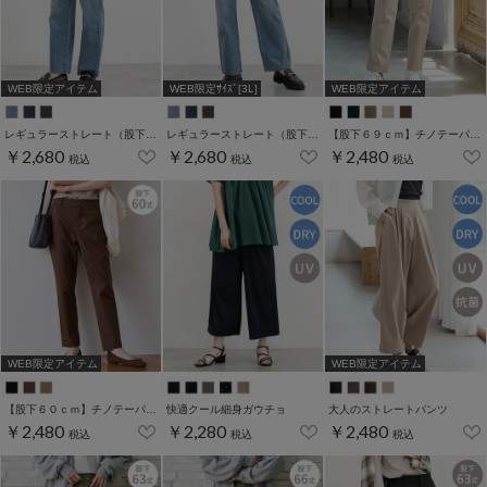
WEB限定アイテム
WEB限定ｻｲｽﾞ[3L]
WEB限定アイテム
レギュラーストレート（股下６９ｃｍ）
レギュラーストレート（股下６０ｃｍ）
【股下６９ｃｍ】チノテーパード(股下60/63/66/69cm展開)
￥2,680
￥2,680
￥2,480
税込
税込
税込
WEB限定アイテム
WEB限定アイテム
【股下６０ｃｍ】チノテーパード(股下60/63/66/69cm展開)
快適クール細身ガウチョ
大人のストレートパンツ
￥2,480
￥2,280
￥2,480
税込
税込
税込