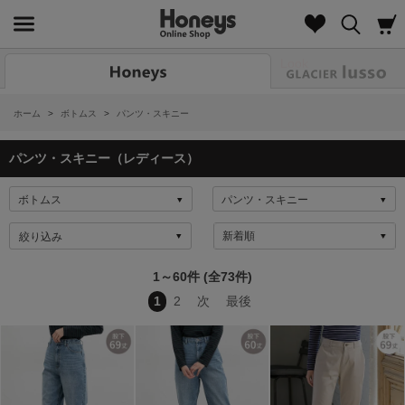
Look
ホーム
>
ボトムス
>
パンツ・スキニー
パンツ・スキニー（レディース）
絞り込み
1～60件 (全73件)
1
2
次
最後