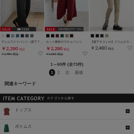
WEB限定ｻｲｽﾞ[3L]
デニムワイドパンツ（股下７３ｃｍ）
カット素材ガウチョパンツ
【股下６３ｃｍ】スリムカラースキニー(股下60/63/66/69/72/75cm展開)
￥2,480
￥2,280
￥2,280
税込
税込
税込
￥2,980
税込
￥2,680
税込
1～60件 (全73件)
1
2
次
最後
関連キーワード
トップス
ボトムス