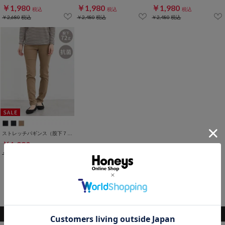
￥1,980
￥1,980
￥1,980
税込
税込
税込
￥2,680
税込
￥2,480
税込
￥2,480
税込
ストレッチパギンス（股下７２ｃｍ）
￥1,980
税込
￥2,480
税込
1～7件 (全7件)
関連キーワード