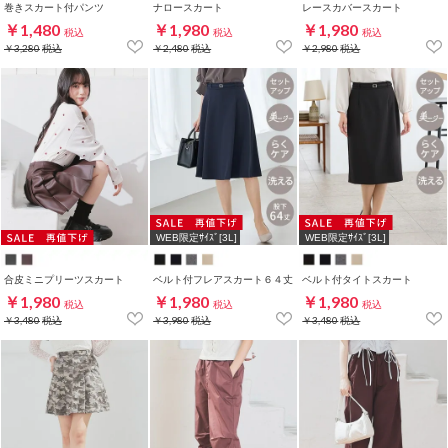
巻きスカート付パンツ
ナロースカート
レースカバースカート
￥1,480
￥1,980
￥1,980
税込
税込
税込
￥3,280
税込
￥2,480
税込
￥2,980
税込
WEB限定ｻｲｽﾞ[3L]
WEB限定ｻｲｽﾞ[3L]
合皮ミニプリーツスカート
ベルト付フレアスカート６４丈
ベルト付タイトスカート
￥1,980
￥1,980
￥1,980
税込
税込
税込
￥3,480
税込
￥3,980
税込
￥3,480
税込