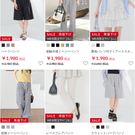
WEB限定ｻｲｽﾞ[3L]
WEB限定ｻｲｽﾞ[LL]
ハーフパンツ
接触冷感イージーパンツ
裏地パンツ付ティアードスカート
￥1,980
￥1,980
￥1,980
税込
税込
税込
￥2,480
税込
￥2,980
税込
￥2,680
税込
WEB限定ｻｲｽﾞ[3L]
総柄イージーパンツ
レースフレアパンツ
スウェットハーフパンツ