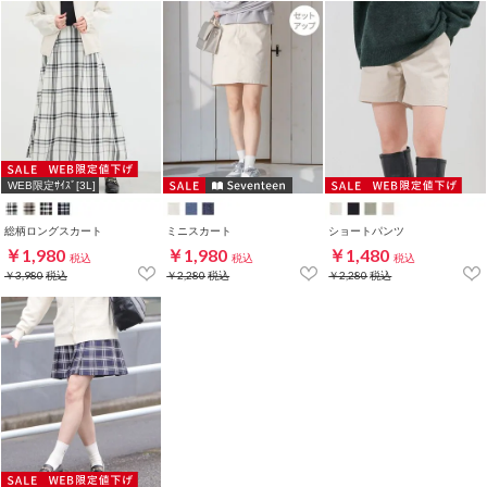
WEB限定ｻｲｽﾞ[3L]
総柄ロングスカート
ミニスカート
ショートパンツ
￥1,980
￥1,980
￥1,480
税込
税込
税込
￥3,980
税込
￥2,280
税込
￥2,280
税込