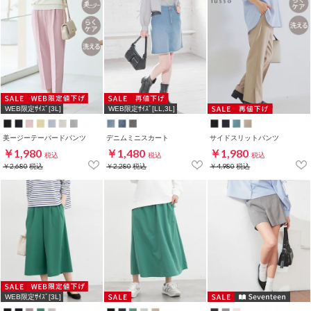
WEB限定ｻｲｽﾞ[3L]
WEB限定ｻｲｽﾞ[LL,3L]
美ージーテーパードパンツ
デニムミニスカート
サイドスリットパンツ
￥1,980
￥1,480
￥1,980
税込
税込
税込
￥2,680
税込
￥2,280
税込
￥4,980
税込
WEB限定ｻｲｽﾞ[3L]