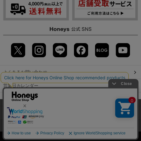
よくあるお問い合わせ
営業日カレンダー
店舗検索
当サイトでは、サイトの利便性向上のため、クッキー(Cookie)を使
用しています。詳しくは「
プライバシーポリシー
」をご覧くださ
GLOBAL GUIDE（海外からご利用のお客様）
い。
会社概要
特定取引に関する表記
個人情報保護方針
OK
©2009 HONEYS CO., LTD. All Rights Reserved.