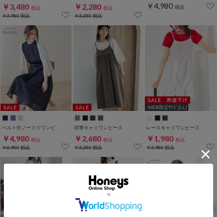
￥4,980
￥3,480
￥2,280
税込
税込
税込
￥3,980
税込
￥3,280
税込
WEB限定ｻｲｽﾞ[LL]
ベルト付ノースリワンピ
切替キャミワンピース
レースキャミワンピース
￥4,980
￥2,680
￥1,980
税込
税込
税込
￥6,900
税込
￥3,280
税込
￥2,980
税込