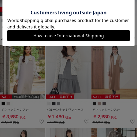
WEB限定ｻｲｽﾞ[3L]
WEB限定ｻｲｽﾞ[3L]
６分袖シャツワンピース
Ａラインジャンスカ
配色ワンピース
￥2,980
￥2,280
￥4,980
税込
税込
税込
￥4,480
税込
￥2,980
税込
￥5,980
税込
WEB限定ｻｲｽﾞ[3L]
Ｖネックジャンスカ
バルーンキャミワンピース
Ｖネックジャンスカ
￥3,980
￥1,480
￥2,980
税込
税込
税込
￥4,480
税込
￥2,980
税込
￥4,980
税込