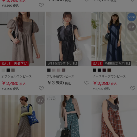
税込
税込
税込
￥5,980
税込
WEB限定ｻｲｽﾞ[4L,3L]
WEB限定ｻｲｽﾞ[3L]
オフショルワンピース
フリル袖ワンピース
ノースリーブワンピース
￥3,980
￥2,480
￥2,280
税込
税込
税込
￥3,980
税込
￥2,480
税込