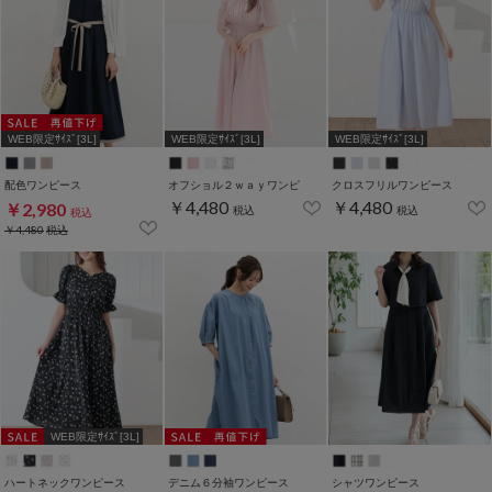
WEB限定ｻｲｽﾞ[3L]
WEB限定ｻｲｽﾞ[3L]
WEB限定ｻｲｽﾞ[3L]
配色ワンピース
オフショル２ｗａｙワンピ
クロスフリルワンピース
￥4,480
￥4,480
￥2,980
税込
税込
税込
￥4,480
税込
WEB限定ｻｲｽﾞ[3L]
ハートネックワンピース
デニム６分袖ワンピース
シャツワンピース