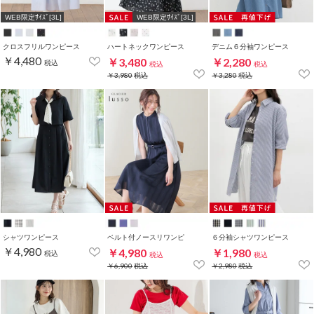
WEB限定ｻｲｽﾞ[3L]
WEB限定ｻｲｽﾞ[3L]
クロスフリルワンピース
ハートネックワンピース
デニム６分袖ワンピース
￥4,480
￥3,480
￥2,280
税込
税込
税込
￥3,980
税込
￥3,280
税込
シャツワンピース
ベルト付ノースリワンピ
６分袖シャツワンピース
￥4,980
￥4,980
￥1,980
税込
税込
税込
￥6,900
税込
￥2,980
税込