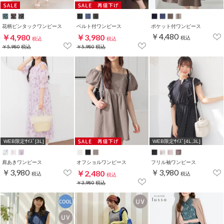
花柄ピンタックワンピース
ベルト付ワンピース
ポケット付ワンピース
￥4,480
￥4,980
￥3,980
税込
税込
税込
￥5,980
税込
￥5,980
税込
WEB限定ｻｲｽﾞ[3L]
WEB限定ｻｲｽﾞ[4L,3L]
肩あきワンピース
オフショルワンピース
フリル袖ワンピース
￥3,980
￥3,980
￥2,480
税込
税込
税込
￥3,980
税込