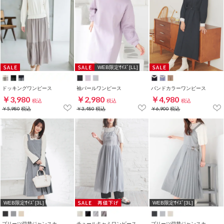
WEB限定ｻｲｽﾞ[LL]
ドッキングワンピース
袖パールワンピース
バンドカラーワンピース
￥3,980
￥2,980
￥4,980
税込
税込
税込
￥5,980
税込
￥3,480
税込
￥6,900
税込
WEB限定ｻｲｽﾞ[3L]
WEB限定ｻｲｽﾞ[3L]
プリーツ切替ジャンスカ
チュールキャミワンピース
プリーツ切替ジャンスカ