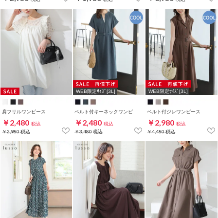
WEB限定ｻｲｽﾞ[3L]
WEB限定ｻｲｽﾞ[3L]
肩フリルワンピース
ベルト付キーネックワンピ
ベルト付ジレワンピース
￥2,480
￥2,480
￥2,980
税込
税込
税込
￥2,980
税込
￥3,480
税込
￥4,480
税込