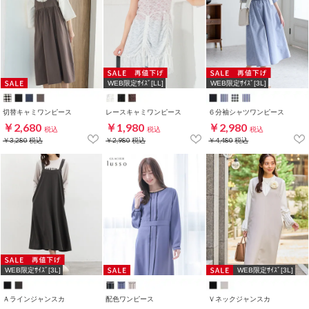
WEB限定ｻｲｽﾞ[LL]
WEB限定ｻｲｽﾞ[3L]
切替キャミワンピース
レースキャミワンピース
６分袖シャツワンピース
￥2,680
￥1,980
￥2,980
税込
税込
税込
￥3,280
税込
￥2,980
税込
￥4,480
税込
WEB限定ｻｲｽﾞ[3L]
WEB限定ｻｲｽﾞ[3L]
Ａラインジャンスカ
配色ワンピース
Ｖネックジャンスカ