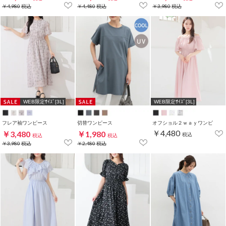
￥4,980
税込
￥4,480
税込
￥3,980
税込
WEB限定ｻｲｽﾞ[3L]
WEB限定ｻｲｽﾞ[3L]
フレア袖ワンピース
切替ワンピース
オフショル２ｗａｙワンピ
￥4,480
￥3,480
￥1,980
税込
税込
税込
￥3,980
税込
￥2,480
税込