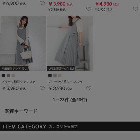
￥6,900
￥3,980
￥4,980
税込
税込
税込
￥5,980
税込
￥6,900
税込
WEB限定ｻｲｽﾞ[3L]
WEB限定ｻｲｽﾞ[3L]
プリーツ切替ジャンスカ
プリーツ切替ジャンスカ
￥3,980
￥3,980
税込
税込
1～23件 (全23件)
関連キーワード