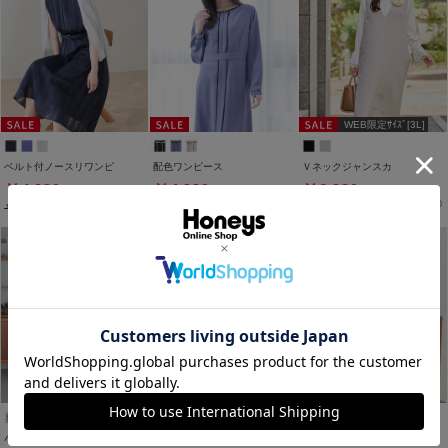
WEB限定ｻｲｽﾞ[3L]
ベルト付ノースリワンピ
配色ワンピース
Ｖネックジャンスカ
￥4,980
￥4,980
￥3,980
税込
税込
税込
￥6,900
税込
￥5,980
税込
￥4,480
税込
バンドカラーワンピース
ドッキングワンピース
バンドカラーワンピース