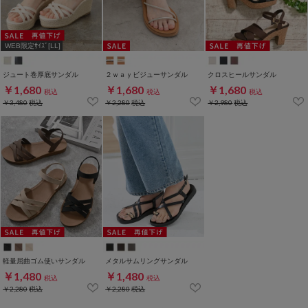
WEB限定ｻｲｽﾞ[LL]
ジュート巻厚底サンダル
２ｗａｙビジューサンダル
クロスヒールサンダル
￥1,680
￥1,680
￥1,680
税込
税込
税込
￥3,480
税込
￥2,280
税込
￥2,980
税込
軽量屈曲ゴム使いサンダル
メタルサムリングサンダル
￥1,480
￥1,480
税込
税込
￥2,280
税込
￥2,280
税込