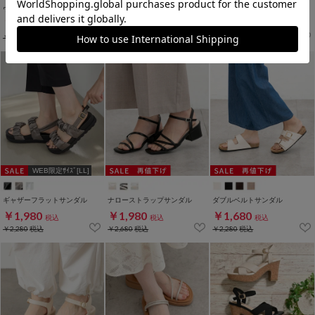
ウエッジヒールサンダル
フリル使いサンダル
リボンウエッジサンダル
￥2,280
￥1,980
￥1,980
税込
税込
税込
￥2,680
税込
￥2,980
税込
￥2,980
税込
WEB限定ｻｲｽﾞ[LL]
ギャザーフラットサンダル
ナローストラップサンダル
ダブルベルトサンダル
￥1,980
￥1,980
￥1,680
税込
税込
税込
￥2,280
税込
￥2,680
税込
￥2,280
税込