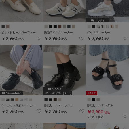
ビット付ヒールローファー
快適ラインスニーカー
ダッドスニーカー
￥2,980
￥2,980
￥2,980
税込
税込
税込
WEB限定ｻｲｽﾞ[S,LL]
ローカット厚底スニーカー
厚底ヒールマニッシュ
厚底ヒールサンダル
￥2,980
￥2,980
￥2,980
税込
税込
税込
￥3,280
税込