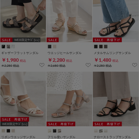
WEB限定ｻｲｽﾞ[LL]
ギャザーフラットサンダル
ウエッジヒールサンダル
メタルサムリングサンダル
￥1,980
￥2,280
￥1,480
税込
税込
税込
￥2,280
税込
￥2,680
税込
￥2,280
税込
WEB限定ｻｲｽﾞ[LL]
リボンウエッジサンダル
フリル使いサンダル
ナローストラップサンダル