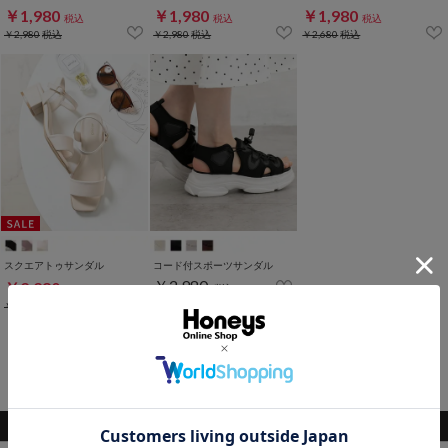
￥1,980
￥1,980
￥1,980
税込
税込
税込
￥2,980
税込
￥2,980
税込
￥2,680
税込
スクエアトゥサンダル
コード付スポーツサンダル
￥2,980
￥2,280
税込
税込
￥2,680
税込
1～8件 (全8件)
関連キーワード