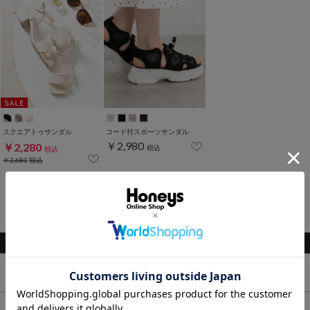
スクエアトゥサンダル
コード付スポーツサンダル
￥2,980
￥2,280
税込
税込
￥2,680
税込
1～8件 (全8件)
関連キーワード
トップス
ボトムス