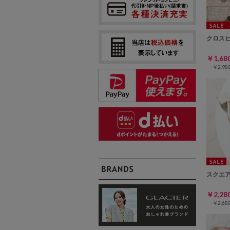
クロス
￥1,6
￥2,9
スクエ
￥2,2
￥2,6