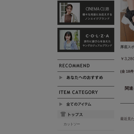
厚底ス
￥3,2
(全 18件
関連
最近見
カットソー