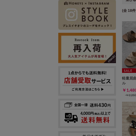
(全 18件
軽量屈
ル
￥1,4
￥2,2