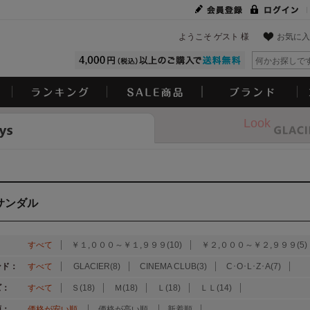
ようこそ ゲスト 様
お気に入
Look
サンダル
：
すべて
￥１,０００～￥１,９９９(10)
￥２,０００～￥２,９９９(5)
ンド：
すべて
GLACIER(8)
CINEMA CLUB(3)
C･O･L･Z･A(7)
ズ：
すべて
Ｓ(18)
Ｍ(18)
Ｌ(18)
ＬＬ(14)
順：
価格が安い順
価格が高い順
新着順