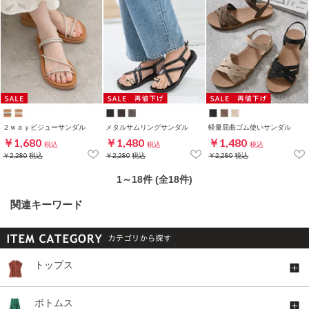
２ｗａｙビジューサンダル
メタルサムリングサンダル
軽量屈曲ゴム使いサンダル
￥1,680
￥1,480
￥1,480
税込
税込
税込
￥2,280
税込
￥2,280
税込
￥2,280
税込
1～18件 (全18件)
関連キーワード
トップス
ボトムス