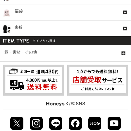
福袋
喪服
柄・素材・その他