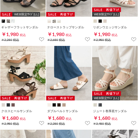
WEB限定ｻｲｽﾞ[LL]
WEB限定ｻｲｽﾞ[LL]
ギャザーフラットサンダル
ナローストラップサンダル
リボンウエッジサンダル
￥1,980
￥1,980
￥1,980
税込
税込
税込
￥2,280
税込
￥2,680
税込
￥2,980
税込
WEB限定ｻｲｽﾞ[LL]
クロスヒールサンダル
ダブルベルトサンダル
ジュート巻厚底サンダル
￥1,680
￥1,680
￥1,680
税込
税込
税込
￥2,980
税込
￥2,280
税込
￥3,480
税込