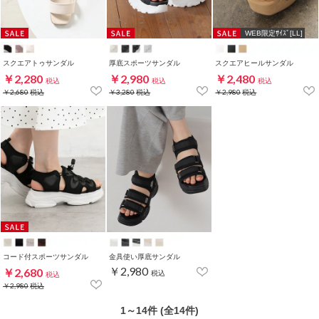
WEB限定ｻｲｽﾞ[LL]
スクエアトゥサンダル
厚底スポーツサンダル
スクエアヒールサンダル
￥2,280
￥2,980
￥2,480
税込
税込
税込
￥2,680
税込
￥3,280
税込
￥2,980
税込
コード付スポーツサンダル
金具使い厚底サンダル
￥2,980
￥2,680
税込
税込
￥2,980
税込
1～14件 (全14件)