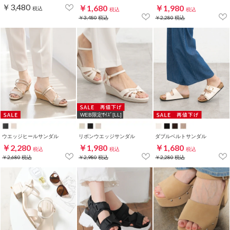
￥3,480
￥1,680
￥1,980
税込
税込
税込
￥3,480
税込
￥2,280
税込
WEB限定ｻｲｽﾞ[LL]
ウエッジヒールサンダル
リボンウエッジサンダル
ダブルベルトサンダル
￥2,280
￥1,980
￥1,680
税込
税込
税込
￥2,680
税込
￥2,980
税込
￥2,280
税込