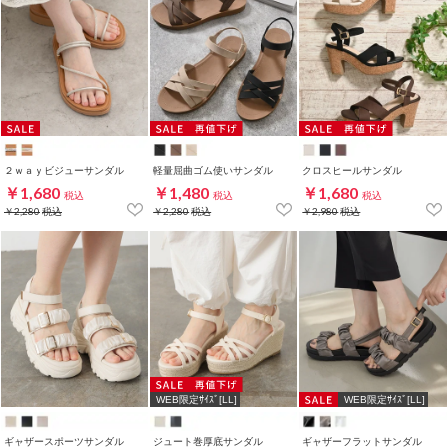
２ｗａｙビジューサンダル
軽量屈曲ゴム使いサンダル
クロスヒールサンダル
￥1,680
￥1,480
￥1,680
税込
税込
税込
￥2,280
税込
￥2,280
税込
￥2,980
税込
WEB限定ｻｲｽﾞ[LL]
WEB限定ｻｲｽﾞ[LL]
ギャザースポーツサンダル
ジュート巻厚底サンダル
ギャザーフラットサンダル