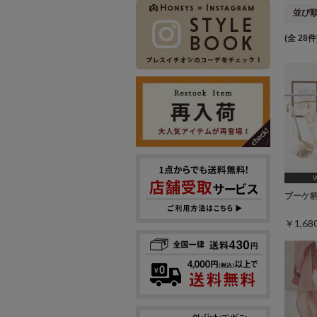
並び
(全 28件
[A75,
ブーケ
￥1,6