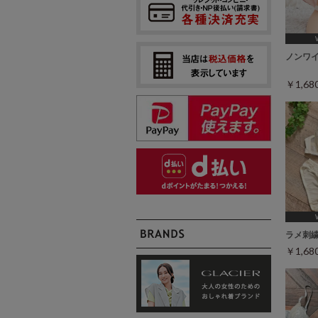
[A75,B6
ノンワ
￥1,6
[A75,B6
ラメ刺
￥1,6