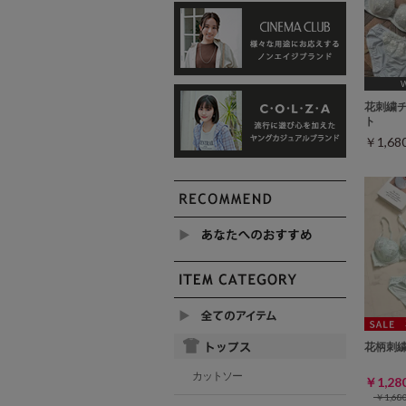
[A75,
花刺繍
ト
￥1,6
花柄刺
カットソー
￥1,2
￥1,6