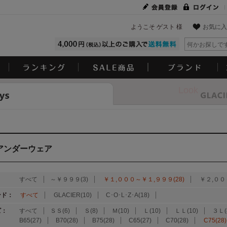
ようこそ ゲスト 様
お気に入
Look
アンダーウェア
：
すべて
～￥９９９(3)
￥１,０００～￥１,９９９(28)
￥２,００
ンド：
すべて
GLACIER(10)
C･O･L･Z･A(18)
ズ：
すべて
ＳＳ(6)
Ｓ(8)
Ｍ(10)
Ｌ(10)
ＬＬ(10)
３Ｌ(
B65(27)
B70(28)
B75(28)
C65(27)
C70(28)
C75(28)