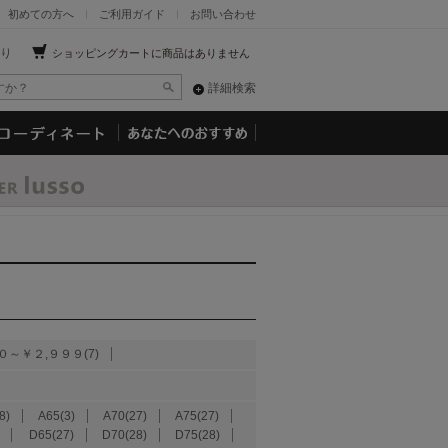
初めての方へ
ご利用ガイド
お問い合わせ
り
ショッピングカートに商品はありません
詳細検索
０～￥２,９９９(7)
8)
A65(3)
A70(27)
A75(27)
D65(27)
D70(28)
D75(28)