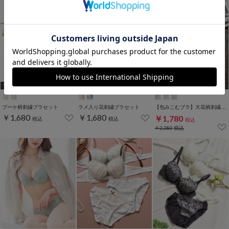
WEB限定ｻｲｽﾞ
WEB限定ｻｲｽﾞ
[A75,B65,C65,D65,D70]
[A75,B65,C65,D65,D70]
ブーケ柄刺繍ブラセット
ラメ入り花刺繍ブラセット
【包みこむブラ】大花柄刺繍ブラセット
￥1,680
￥1,680
￥1,780
税込
税込
税込
￥2,280
税込