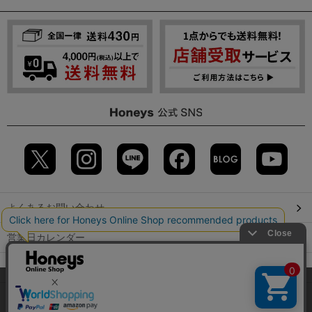
よくあるお問い合わせ
営業日カレンダー
店舗検索
当サイトでは、サイトの利便性向上のため、クッキー(Cookie)を使
用しています。詳しくは「
プライバシーポリシー
」をご覧くださ
GLOBAL GUIDE（海外からご利用のお客様）
い。