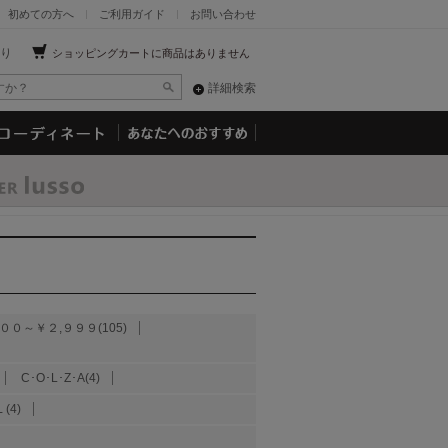
初めての方へ
ご利用ガイド
お問い合わせ
り
ショッピングカートに商品はありません
詳細検索
００～￥２,９９９(105)
C･O･L･Z･A(4)
(4)