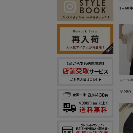
1～60件 
レース
￥98