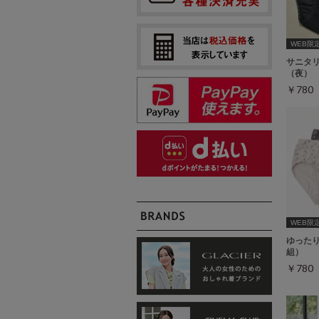
WEB限定ｻ
サニタ
（夜）
￥78
WEB限定ｻ
ゆった
組）
￥78