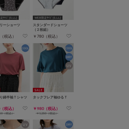
ｻｲｽﾞ[S,LL]
WEB限定ｻｲｽﾞ[S,LL]
リーショーツ
スタンダードショーツ
（２枚組）
0（税込）
￥780（税込）
り綿半袖Ｔシャツ
タックフレア袖ゆるＴ
0（税込）
￥980（税込）
280（税込）
￥1,280（税込）