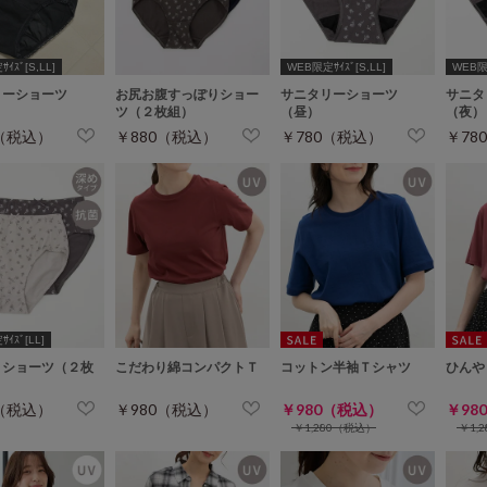
ｲｽﾞ[S,LL]
WEB限定ｻｲｽﾞ[S,LL]
WEB限定
リーショーツ
お尻お腹すっぽりショー
サニタリーショーツ
サニタ
ツ（２枚組）
（昼）
（夜）
0（税込）
￥880（税込）
￥780（税込）
￥78
ｲｽﾞ[LL]
りショーツ（２枚
こだわり綿コンパクトＴ
コットン半袖Ｔシャツ
ひんや
0（税込）
￥980（税込）
￥980（税込）
￥98
￥1,280（税込）
￥1,