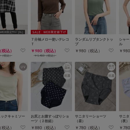
WEB限定ｻｲｽﾞ[3L]
ス
７分袖メロー使いテレコ
ランダムリブタンクトッ
シャー
Ｔ
プ
ル
0（税込）
￥980（税込）
￥980（税込）
￥98
80（税込）
￥1,480（税込）
ニックキャミソー
お尻とお腹すっぽりショ
サニタリーショーツ
サニタ
ーツ（２枚組）
（昼）
（夜）
0（税込）
￥880（税込）
￥780（税込）
￥78