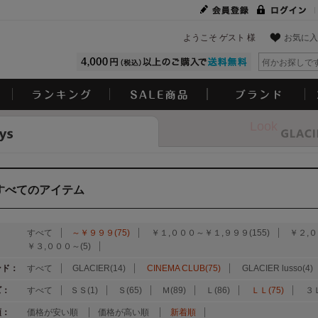
ようこそ ゲスト 様
お気に入
Look
すべてのアイテム
：
すべて
～￥９９９(75)
￥１,０００～￥１,９９９(155)
￥２,０
￥３,０００～(5)
ンド：
すべて
GLACIER(14)
CINEMA CLUB(75)
GLACIER lusso(4)
ズ：
すべて
ＳＳ(1)
Ｓ(65)
Ｍ(89)
Ｌ(86)
ＬＬ(75)
３Ｌ
順：
価格が安い順
価格が高い順
新着順