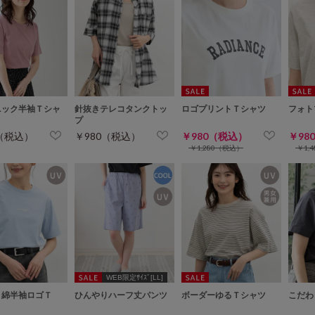
ニック半袖Ｔシャ
針抜きテレコタンクトッ
ロゴプリントＴシャツ
フォト
プ
0（税込）
￥980（税込）
￥980（税込）
￥98
￥1,280（税込）
￥1,
WEB限定ｻｲｽﾞ[LL]
り綿半袖ロゴＴ
ひんやりハーフ丈パンツ
ボーダーゆるＴシャツ
こだわ