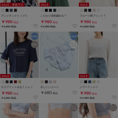
アシメネックトップス
こだわり綿刺繍ゆるＴ
フルーツ柄プリントＴ
￥980
￥980
￥980
税込
税込
税込
￥1,680
税込
￥1,280
税込
￥1,280
税込
ロゴプリントゆるＴシャツ
涼しいショーツ
シアーＴシャツ
￥680
￥980
￥980
税込
税込
税込
￥1,280
税込
￥1,480
税込