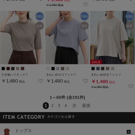
税込
￥1,780
税込
５分袖ハイネックＴ
きれいめロゴＴシャツ
きれいめゆるＴシャツ
￥1,480
￥1,480
￥1,480
税込
税込
税込
￥1,780
税込
1～60件 (全191件)
1
2
3
4
次
最後
トップス