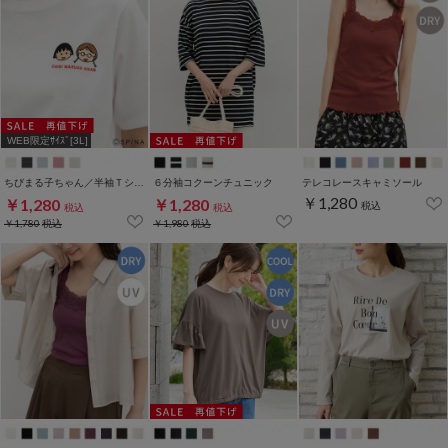
WEB限定ｻｲｽﾞ[3L]
ちびまる子ちゃん／半袖Ｔシャツ
６分袖コクーンチュニック
テレコレースキャミソール
￥1,280
￥1,280
￥1,280
税込
税込
税込
￥1,780
税込
￥1,980
税込