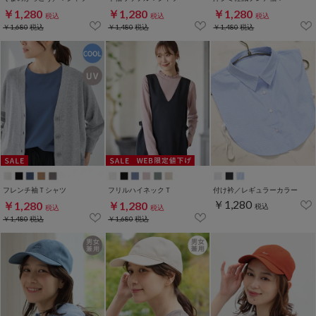
￥1,280
￥1,280
￥1,280
税込
税込
税込
￥1,680
税込
￥1,480
税込
￥1,480
税込
フレンチ袖Ｔシャツ
フリルハイネックＴ
付け衿／レギュラーカラー
￥1,280
￥1,280
￥1,280
税込
税込
税込
￥1,480
税込
￥1,680
税込