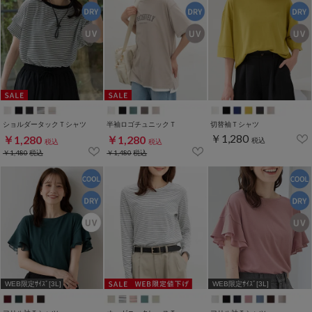
ショルダータックＴシャツ
半袖ロゴチュニックＴ
切替袖Ｔシャツ
￥1,280
￥1,280
￥1,280
税込
税込
税込
￥1,480
税込
￥1,480
税込
WEB限定ｻｲｽﾞ[3L]
WEB限定ｻｲｽﾞ[3L]