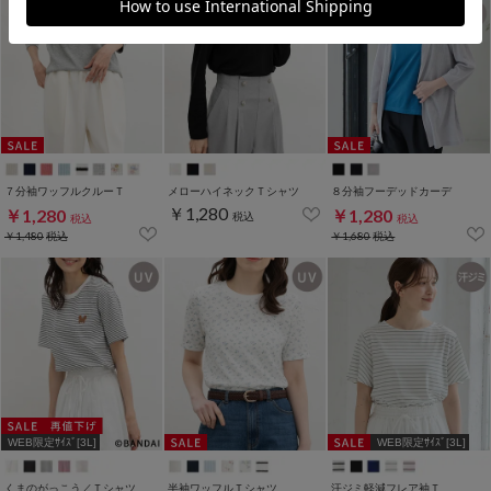
７分袖ワッフルクルーＴ
メローハイネックＴシャツ
８分袖フーデッドカーデ
￥1,280
￥1,280
￥1,280
税込
税込
税込
￥1,480
税込
￥1,680
税込
WEB限定ｻｲｽﾞ[3L]
WEB限定ｻｲｽﾞ[3L]
くまのがっこう／Ｔシャツ
半袖ワッフルＴシャツ
汗ジミ軽減フレア袖Ｔ