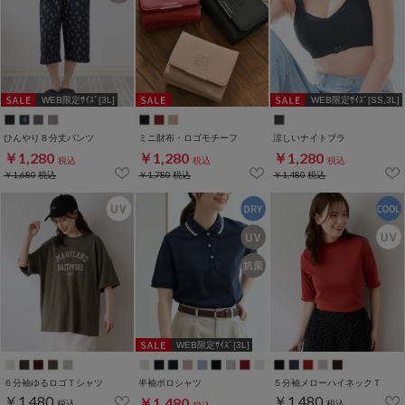
WEB限定ｻｲｽﾞ[3L]
WEB限定ｻｲｽﾞ[SS,3L]
ひんやり８分丈パンツ
ミニ財布・ロゴモチーフ
涼しいナイトブラ
￥1,280
￥1,280
￥1,280
税込
税込
税込
￥1,680
税込
￥1,780
税込
￥1,480
税込
WEB限定ｻｲｽﾞ[3L]
６分袖ゆるロゴＴシャツ
半袖ポロシャツ
５分袖メローハイネックＴ
￥1,480
￥1,480
￥1,480
税込
税込