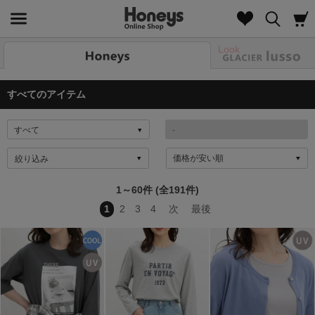
Look
すべてのアイテム
絞り込み
1～60件 (全191件)
1
2
3
4
次
最後