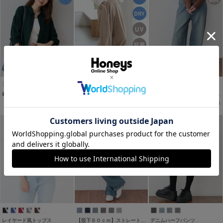
WEB限定アイテム
WEB限定ｻｲｽﾞ[3L]
麻混ポケ付ゆるシャツ
大人のストレートパンツ
【股下６９ｃｍ】ストレートパンツ(股下60/63/66/69/72cm展開)
￥2,980
￥2,480
￥2,680
税込
税込
税込
レイヤード風トップス
【股下６０ｃｍ】ストレートパンツ(股下60/63/66/69/72cm展開)
デニムハーフパンツ