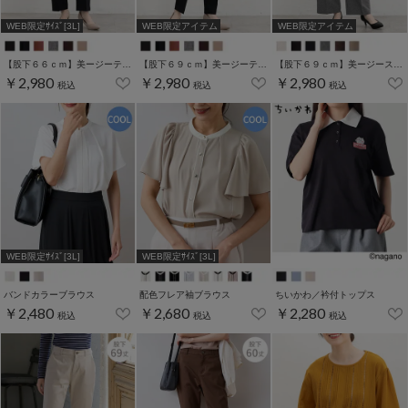
WEB限定ｻｲｽﾞ[3L]
WEB限定アイテム
WEB限定アイテム
【股下６６ｃｍ】美ージーテーパード(股下60/63/66/69cm展開)
【股下６９ｃｍ】美ージーテーパード(股下60/63/66/69cm展開)
【股下６９ｃｍ】美ージーストレート(股下63/66/69cm展開)
￥2,980
￥2,980
￥2,980
税込
税込
税込
WEB限定ｻｲｽﾞ[3L]
WEB限定ｻｲｽﾞ[3L]
バンドカラーブラウス
配色フレア袖ブラウス
ちいかわ／衿付トップス
￥2,480
￥2,680
￥2,280
税込
税込
税込