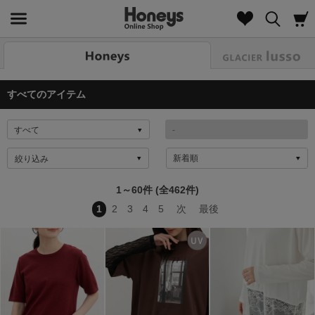
Look
すべてのアイテム
絞り込み
1～60件 (全462件)
1
2
3
4
5
次
最後