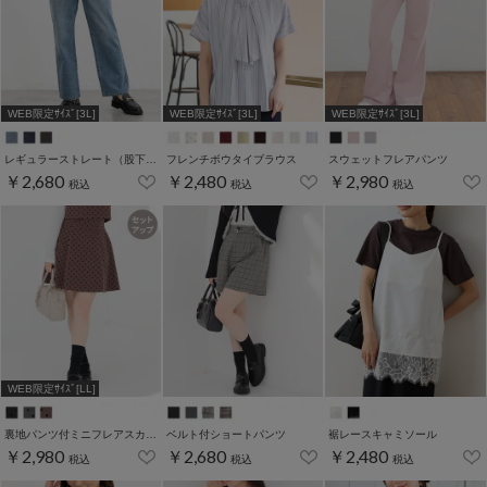
WEB限定ｻｲｽﾞ[3L]
WEB限定ｻｲｽﾞ[3L]
WEB限定ｻｲｽﾞ[3L]
レギュラーストレート（股下６０ｃｍ）
フレンチボウタイブラウス
スウェットフレアパンツ
￥2,680
￥2,480
￥2,980
税込
税込
税込
WEB限定ｻｲｽﾞ[LL]
裏地パンツ付ミニフレアスカート
ベルト付ショートパンツ
裾レースキャミソール
￥2,980
￥2,680
￥2,480
税込
税込
税込