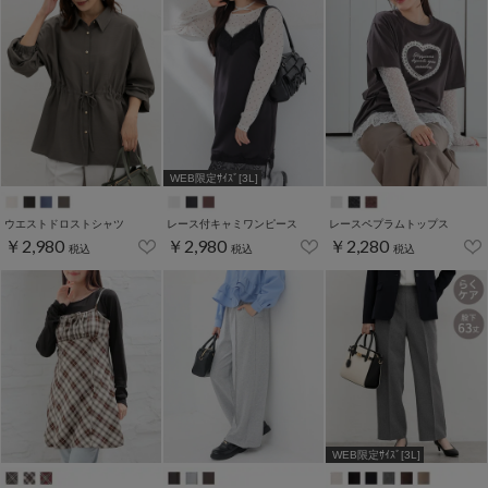
WEB限定ｻｲｽﾞ[3L]
ウエストドロストシャツ
レース付キャミワンピース
レースペプラムトップス
￥2,980
￥2,980
￥2,280
税込
税込
税込
WEB限定ｻｲｽﾞ[3L]