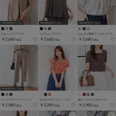
WEB限定ｻｲｽﾞ[3L]
WEB限定ｻｲｽﾞ[3L]
WEB限定ｻｲｽﾞ[3L]
スキッパーブラウス
ペプラムブラウス
ひんやり裏地フリルネックブラウス
￥2,680
￥2,680
￥2,680
税込
税込
税込
WEB限定ｻｲｽﾞ[3L]
イージーテーパードパンツ
ホルター付フリルトップス
裾レースキャミ付カーデ
￥2,980
￥2,280
￥2,980
税込
税込
税込