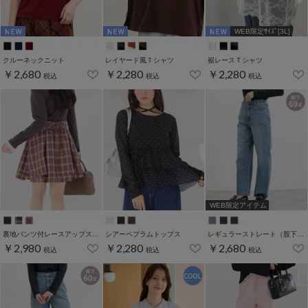
WEB限定ｻｲｽﾞ[3L]
クルーネックニット
レイヤード風Ｔシャツ
裾レースＴシャツ
￥2,680
￥2,280
￥2,280
税込
税込
税込
WEB限定アイテム
裏地パンツ付レースアップスカート
シアーペプラムトップス
レギュラーストレート（股下６９ｃｍ）
￥2,980
￥2,280
￥2,680
税込
税込
税込