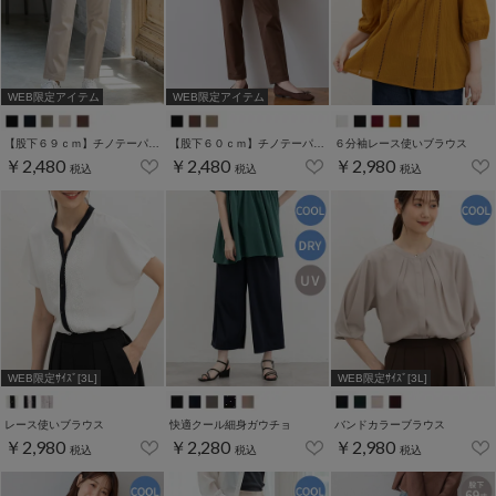
WEB限定アイテム
WEB限定アイテム
【股下６９ｃｍ】チノテーパード(股下60/63/66/69cm展開)
【股下６０ｃｍ】チノテーパード(股下60/63/66/69cm展開)
６分袖レース使いブラウス
￥2,480
￥2,480
￥2,980
税込
税込
税込
WEB限定ｻｲｽﾞ[3L]
WEB限定ｻｲｽﾞ[3L]
レース使いブラウス
快適クール細身ガウチョ
バンドカラーブラウス
￥2,980
￥2,280
￥2,980
税込
税込
税込