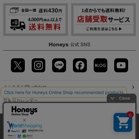
よくあるお問い合わせ
営業日カレンダー
店舗検索
当サイトでは、サイトの利便性向上のため、クッキー(Cookie)を使
用しています。詳しくは「
プライバシーポリシー
」をご覧くださ
GLOBAL GUIDE（海外からご利用のお客様）
い。