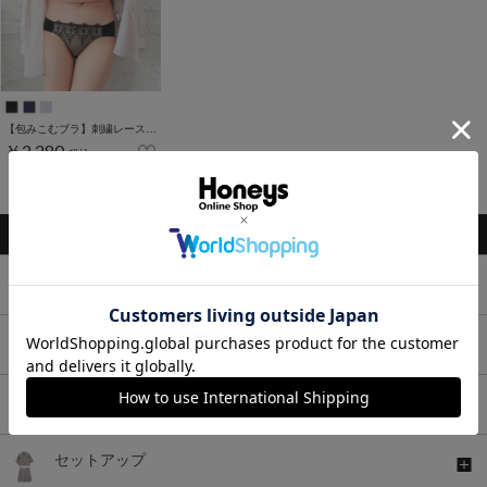
【包みこむブラ】刺繍レースブラセット
￥2,280
税込
1～7件 (全7件)
トップス
ボトムス
ワンピース
セットアップ