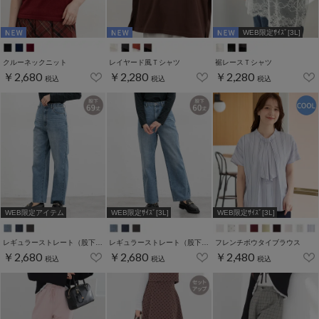
WEB限定ｻｲｽﾞ[3L]
クルーネックニット
レイヤード風Ｔシャツ
裾レースＴシャツ
￥2,680
￥2,280
￥2,280
税込
税込
税込
WEB限定アイテム
WEB限定ｻｲｽﾞ[3L]
WEB限定ｻｲｽﾞ[3L]
レギュラーストレート（股下６９ｃｍ）
レギュラーストレート（股下６０ｃｍ）
フレンチボウタイブラウス
￥2,680
￥2,680
￥2,480
税込
税込
税込