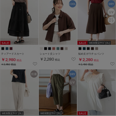
WEB限定ｻｲｽﾞ[3L]
ティアードスカート
ショート丈シャツ
短め丈ガウチョパンツ
￥2,280
￥2,980
￥2,280
税込
税込
税込
￥3,980
税込
￥2,480
税込
WEB限定ｻｲｽﾞ[3L]
WEB限定ｻｲｽﾞ[3L]