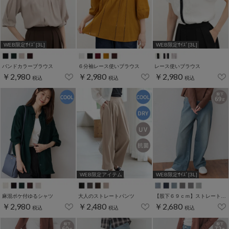
WEB限定ｻｲｽﾞ[3L]
WEB限定ｻｲｽﾞ[3L]
バンドカラーブラウス
６分袖レース使いブラウス
レース使いブラウス
￥2,980
￥2,980
￥2,980
税込
税込
税込
WEB限定アイテム
WEB限定ｻｲｽﾞ[3L]
麻混ポケ付ゆるシャツ
大人のストレートパンツ
【股下６９ｃｍ】ストレートパンツ(股下60/63/66/69/72cm展開)
￥2,980
￥2,480
￥2,680
税込
税込
税込