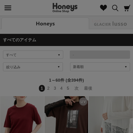
Look
すべてのアイテム
絞り込み
1～60件 (全394件)
1
2
3
4
5
次
最後