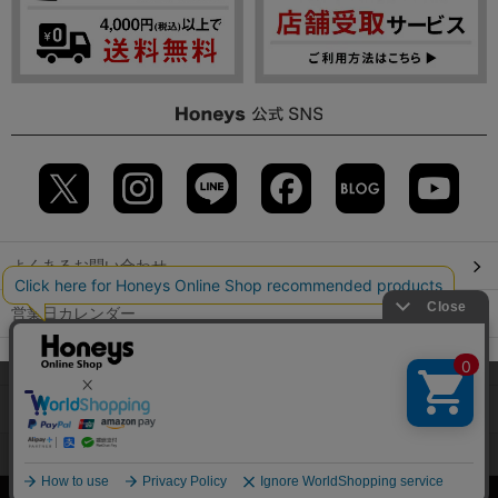
よくあるお問い合わせ
営業日カレンダー
店舗検索
当サイトでは、サイトの利便性向上のため、クッキー(Cookie)を使
用しています。詳しくは「
プライバシーポリシー
」をご覧くださ
GLOBAL GUIDE（海外からご利用のお客様）
い。
会社概要
特定取引に関する表記
個人情報保護方針
OK
©2009 HONEYS CO., LTD. All Rights Reserved.