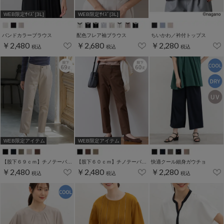
WEB限定ｻｲｽﾞ[3L]
WEB限定ｻｲｽﾞ[3L]
バンドカラーブラウス
配色フレア袖ブラウス
ちいかわ／衿付トップス
￥2,480
￥2,680
￥2,280
税込
税込
税込
WEB限定アイテム
WEB限定アイテム
【股下６９ｃｍ】チノテーパード(股下60/63/66/69cm展開)
【股下６０ｃｍ】チノテーパード(股下60/63/66/69cm展開)
快適クール細身ガウチョ
￥2,480
￥2,480
￥2,280
税込
税込
税込