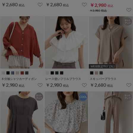
￥2,680
￥2,680
￥2,980
税込
税込
税込
￥3,980
税込
WEB限定ｻｲｽﾞ[3L]
８分袖シャツカーディガン
レース使いフリルブラウス
スキッパーブラウス
￥2,980
￥2,980
￥2,680
税込
税込
税込