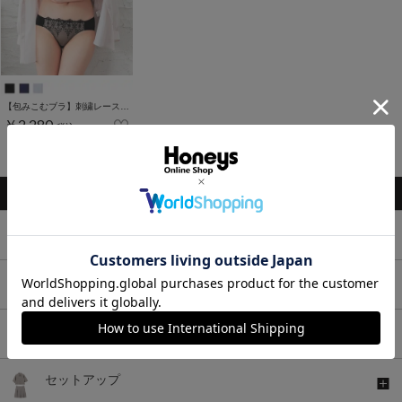
【包みこむブラ】刺繍レースブラセット
￥2,280
税込
1～7件 (全7件)
トップス
ボトムス
ワンピース
セットアップ