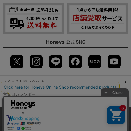
よくあるお問い合わせ
営業日カレンダー
店舗検索
当サイトでは、サイトの利便性向上のため、クッキー(Cookie)を使
用しています。詳しくは「
プライバシーポリシー
」をご覧くださ
GLOBAL GUIDE（海外からご利用のお客様）
い。