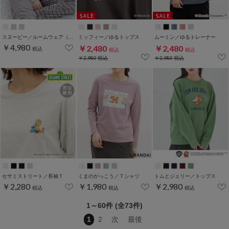
スヌーピー／ルームウェア（上下セット）
ミッフィー／ゆるトップス
ムーミン／ゆるトレーナー
￥4,980
￥2,480
￥2,480
税込
税込
税込
￥2,980
税込
￥2,980
税込
セサミストリート／長袖Ｔ
くまのがっこう／Ｔシャツ
トムとジェリー／トップス
￥2,280
￥1,980
￥2,980
税込
税込
税込
1～60件 (全73件)
1
2
次
最後