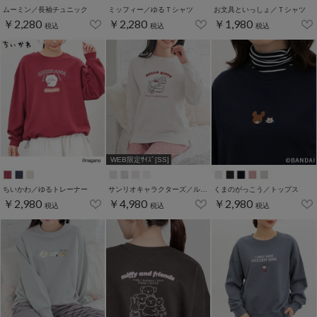
ムーミン／長袖チュニック
ミッフィー／ゆるＴシャツ
お文具といっしょ／Ｔシャツ
￥2,280
￥2,280
￥1,980
税込
税込
税込
WEB限定ｻｲｽﾞ[SS]
ちいかわ／ゆるトレーナー
サンリオキャラクターズ／ルームウェア（上下セット）
くまのがっこう／トップス
￥2,980
￥4,980
￥2,980
税込
税込
税込