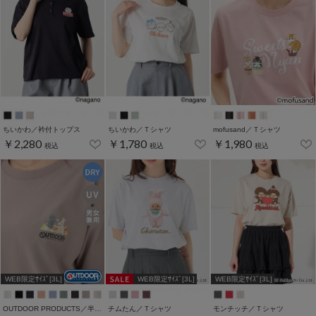
ちいかわ／衿付トップス
ちいかわ／Ｔシャツ
mofusand／Ｔシャツ
￥2,280
￥1,780
￥1,980
税込
税込
税込
WEB限定ｻｲｽﾞ[3L]
WEB限定ｻｲｽﾞ[3L]
WEB限定ｻｲｽﾞ[3L]
OUTDOOR PRODUCTS／半袖Ｔシャツ
チムたん／Ｔシャツ
モンチッチ／Ｔシャツ