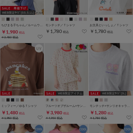
WEB限定ｻｲｽﾞ[SS,S,LL]
ちびまる子ちゃん／ルームウェア（上下セット）
モンチッチ／Ｔシャツ
お文具といっしょ／Ｔシャツ
￥1,780
￥1,780
￥1,980
税込
税込
税込
￥3,480
税込
WEB限定アイテム
WEB限定ｻｲｽﾞ[3L]
ミッフィー／ゆるＴシャツ
フルーツオブザルーム×サンリオキャラクターズ／ルームウェア（上下セット）
モンチッチ×サンリオキャラクターズ／Ｔシャツ
￥1,480
￥3,980
￥1,280
税込
税込
税込
￥1,980
税込
￥4,950
税込
￥1,780
税込