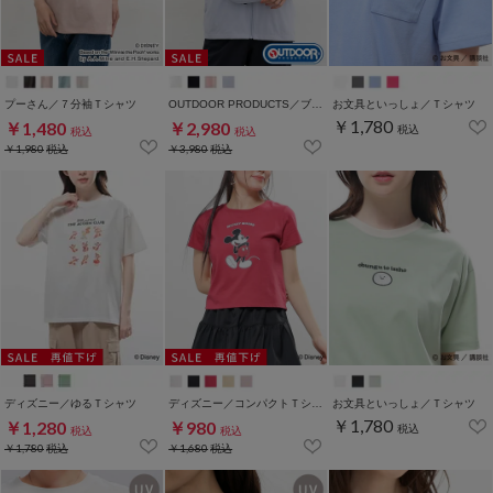
プーさん／７分袖Ｔシャツ
OUTDOOR PRODUCTS／ブルゾン
お文具といっしょ／Ｔシャツ
￥1,780
￥1,480
￥2,980
税込
税込
税込
￥1,980
税込
￥3,980
税込
ディズニー／ゆるＴシャツ
ディズニー／コンパクトＴシャツ
お文具といっしょ／Ｔシャツ
￥1,780
￥1,280
￥980
税込
税込
税込
￥1,780
税込
￥1,680
税込