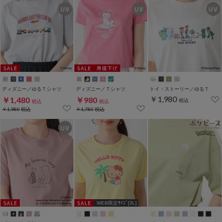
ディズニー／ゆるＴシャツ
ディズニー／Ｔシャツ
トイ・ストーリー／ゆるＴ
￥1,980
￥1,480
￥980
税込
税込
税込
￥1,980
税込
￥1,780
税込
WEB限定ｻｲｽﾞ[3L]