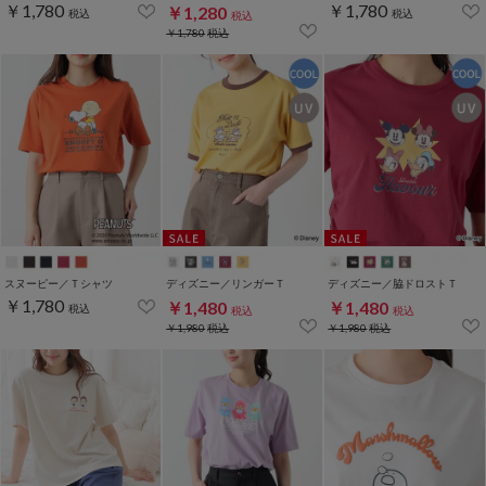
￥1,780
￥1,780
￥1,280
税込
税込
税込
￥1,780
税込
スヌーピー／Ｔシャツ
ディズニー／リンガーＴ
ディズニー／脇ドロストＴ
￥1,780
￥1,480
￥1,480
税込
税込
税込
￥1,980
税込
￥1,980
税込