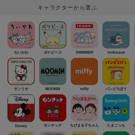
キャラクターから選ぶ
ちいかわ
ポケピース
SWIMMER
mofusand
サンリオ
MOOMIN
miffy
パンどろぼう
モンチッチ
ちびまる子ちゃん
たまごっち
Disney