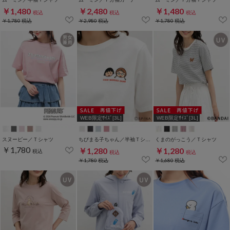
￥1,480
￥2,480
￥1,480
税込
税込
税込
￥1,780
税込
￥2,980
税込
￥1,780
税込
WEB限定ｻｲｽﾞ[3L]
WEB限定ｻｲｽﾞ[3L]
スヌーピー／Ｔシャツ
ちびまる子ちゃん／半袖Ｔシャツ
くまのがっこう／Ｔシャツ
￥1,780
￥1,280
￥1,280
税込
税込
税込
￥1,780
税込
￥1,680
税込