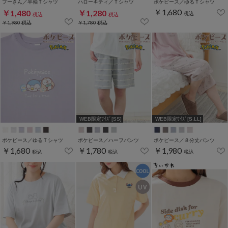
プーさん／半袖Ｔシャツ
ハローキティ／Ｔシャツ
ポケピース／ゆるＴシャツ
￥1,680
￥1,480
￥1,280
税込
税込
税込
￥1,980
税込
￥1,780
税込
WEB限定ｻｲｽﾞ[SS]
WEB限定ｻｲｽﾞ[S,LL]
ポケピース／ゆるＴシャツ
ポケピース／ハーフパンツ
ポケピース／８分丈パンツ
￥1,680
￥1,780
￥1,980
税込
税込
税込