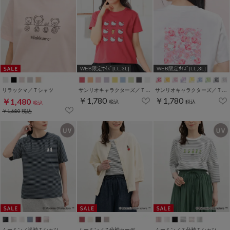
WEB限定ｻｲｽﾞ[LL,3L]
WEB限定ｻｲｽﾞ[LL,3L]
リラックマ／Ｔシャツ
サンリオキャラクターズ／Ｔシャツ（いろんなお顔）
サンリオキャラクターズ／Ｔシャツ（お花かくれんぼ）
￥1,780
￥1,780
￥1,480
税込
税込
税込
￥1,680
税込
ムーミン／半袖Ｔシャツ
ムーミン／７分袖カーデ
ムーミン／７分袖Ｔシャツ