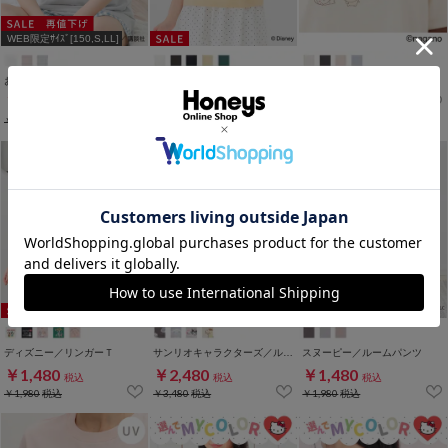
WEB限定ｻｲｽﾞ[150,S,LL]
お文具といっしょ／ルームウェア（上下セット）
ディズニー／衿付トップス
ちいかわ／Ｔシャツ
￥1,780
￥2,480
￥1,780
税込
税込
税込
￥3,480
税込
￥2,280
税込
ディズニー／リンガーＴ
サンリオキャラクターズ／ルームウェア（上下セット）
スヌーピー／ルームパンツ
￥1,480
￥2,480
￥1,480
税込
税込
税込
￥1,980
税込
￥3,480
税込
￥1,980
税込