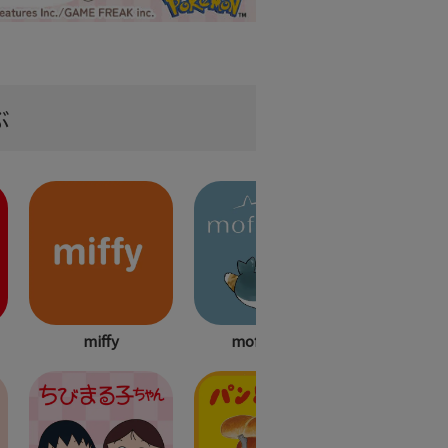
ぶ
miffy
mofusand
セサミスト