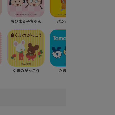
ちびまる子ちゃん
パンどろぼう
トムとジ
くまのがっこう
たまごっち
MUZIK T