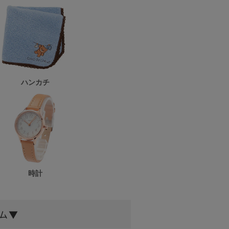
ハンカチ
時計
ム▼