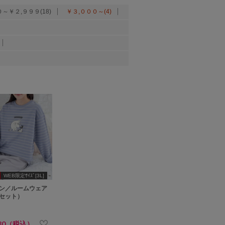
～￥２,９９９(18)
￥３,０００～(4)
WEB限定ｻｲｽﾞ[3L]
ン／ルームウェア
セット）
980（税込）