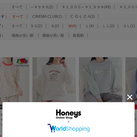
：
すべて
～￥９９９(2)
￥１,０００～￥１,９９９(49)
￥２,０００
ンド：
すべて
CINEMA CLUB(1)
C･O･L･Z･A(3)
ズ：
すべて
ＳＳ(2)
Ｓ(2)
Ｍ(4)
Ｌ(4)
ＬＬ(2)
３Ｌ(1)
順：
価格が安い順
価格が高い順
新着順
WEB限定アイテム
WEB限定ｻｲｽﾞ[SS]
ツオブザルーム×サ
サンリオキャラクターズ
スヌーピー／ルームウェ
ムーミ
キャラクターズ／
／ルームウェア（上下セ
ア（上下セット）
（上下
ウェア（上下セッ
ット）
80（税込）
￥4,980（税込）
￥4,980（税込）
￥3,