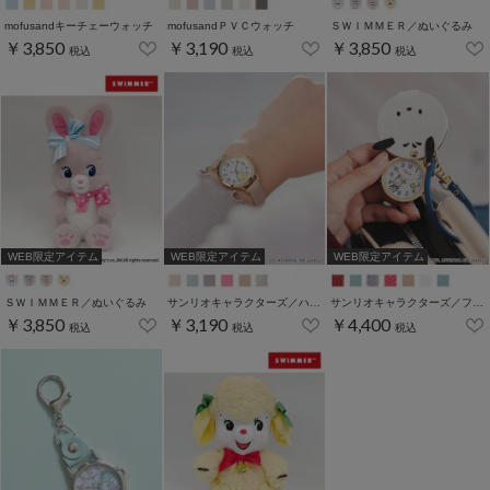
mofusandキーチェーウォッチ
mofusandＰＶＣウォッチ
ＳＷＩＭＭＥＲ／ぬいぐるみ
￥3,850
￥3,190
￥3,850
税込
税込
税込
WEB限定アイテム
WEB限定アイテム
WEB限定アイテム
ＳＷＩＭＭＥＲ／ぬいぐるみ
サンリオキャラクターズ／ハート針ウォッチ
サンリオキャラクターズ／フェイスＫＣウォッチ
￥3,850
￥3,190
￥4,400
税込
税込
税込