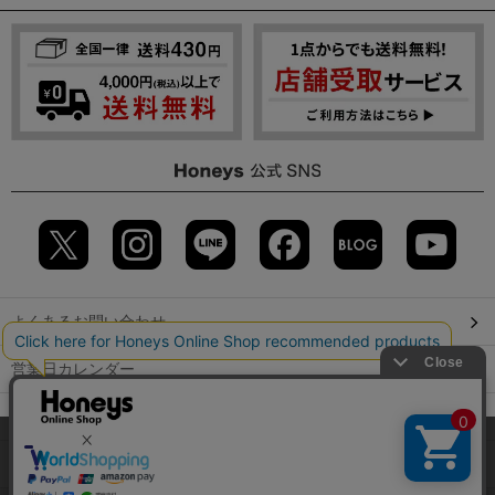
よくあるお問い合わせ
営業日カレンダー
店舗検索
当サイトでは、サイトの利便性向上のため、クッキー(Cookie)を使
用しています。詳しくは「
プライバシーポリシー
」をご覧くださ
GLOBAL GUIDE（海外からご利用のお客様）
い。