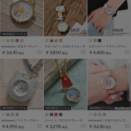
WEB限定アイテム
mofusand／水玉キーチェーンウォッチ
スヌーピー／エポＫＣウォッチ
スヌーピー／フライングウォッチ
￥3,630
￥3,850
￥4,400
税込
税込
税込
WEB限定アイテム
WEB限定アイテム
WEB限定アイテム
mofusand／ストラップルーペウォッチ
ムーミン／カラビナウォッチ
mofusand／小丸マカロンウォッチ
￥4,950
￥3,278
￥3,630
税込
税込
税込