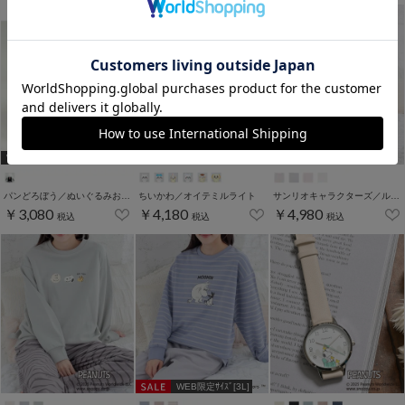
WEB限定アイテム
WEB限定アイテム
WEB限定ｻｲｽﾞ[SS]
パンどろぼう／ぬいぐるみお手玉
ちいかわ／オイテミルライト
サンリオキャラクターズ／ルームウェア（上下セット）
￥3,080
￥4,180
￥4,980
税込
税込
税込
WEB限定ｻｲｽﾞ[3L]