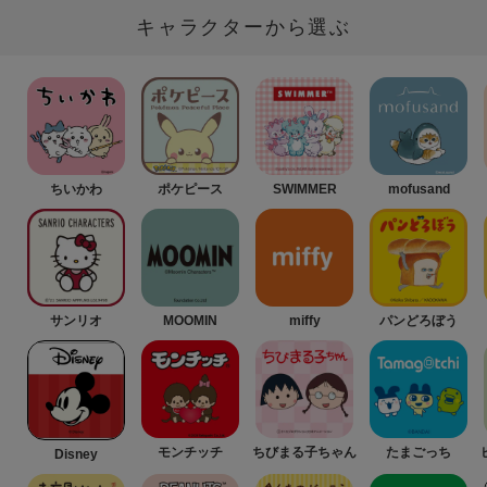
キャラクターから選ぶ
ちいかわ
ポケピース
SWIMMER
mofusand
サンリオ
MOOMIN
miffy
パンどろぼう
モンチッチ
ちびまる子ちゃん
たまごっち
Disney