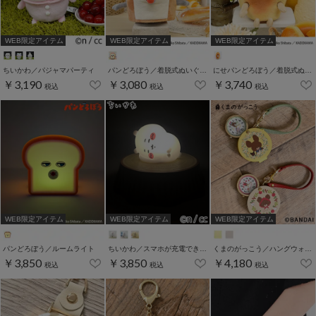
WEB限定アイテム
WEB限定アイテム
WEB限定アイテム
ちいかわ／パジャマパーティ
パンどろぼう／着脱式ぬいぐるみ
にせパンどろぼう／着脱式ぬいぐるみ
￥3,190
￥3,080
￥3,740
税込
税込
税込
WEB限定アイテム
WEB限定アイテム
WEB限定アイテム
パンどろぼう／ルームライト
ちいかわ／スマホが充電できるデスクトップライト
くまのがっこう／ハングウォッチ
￥3,850
￥3,850
￥4,180
税込
税込
税込