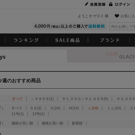
ようこそ ゲスト 様
お気に入
Look
今週のおすすめ商品
：
すべて
～￥９９９(1)
￥１,０００～￥１,９９９(5)
￥２,０００
ズ：
すべて
ＳＳ(2)
Ｓ(24)
Ｍ(24)
Ｌ(24)
ＬＬ(24)
３Ｌ
11号(1)
13号(1)
順：
価格が安い順
価格が高い順
新着順
)