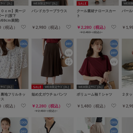
ｲｽﾞ[3L]
WEB限定ｻｲｽﾞ[3L]
WEB限定
６０ｃｍ】美ージ
バンドカラーブラウス
クール素材ナロースカー
パール
ード(股下
ト
66/69cm展開)
80（税込）
￥2,980（税込）
￥2,280（税込）
￥1,
￥2,480（税込）
ｲｽﾞ[3L]
WEB限定ｻｲｽﾞ[3L]
WEB限定ｻｲｽﾞ[3L]
り裏地フリルネッ
短め丈ガウチョパンツ
ボリューム袖Ｔシャツ
２タッ
ウス
80（税込）
￥2,280（税込）
￥1,480（税込）
￥2,
￥2,480（税込）