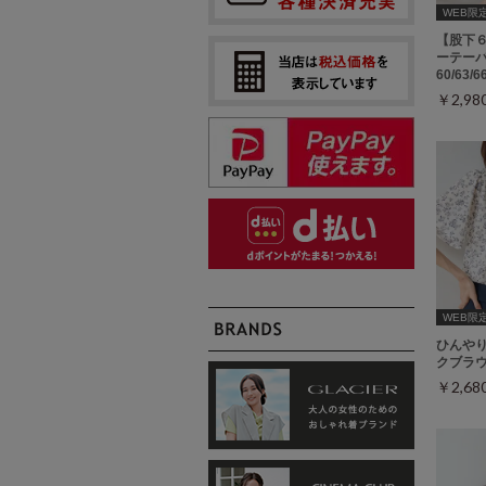
WEB限定ｻ
【股下
ーテーパ
60/63/
￥2,9
WEB限定ｻ
ひんや
クブラ
￥2,6