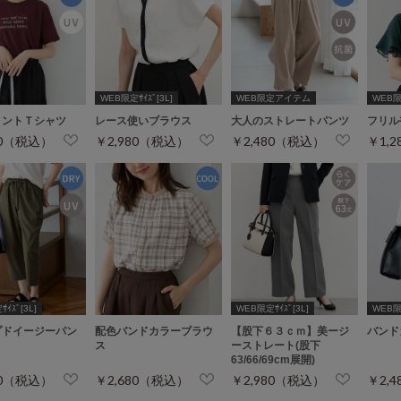
WEB限定ｻｲｽﾞ[3L]
WEB限定アイテム
WEB限定
リントＴシャツ
レース使いブラウス
大人のストレートパンツ
フリル
80（税込）
￥2,980（税込）
￥2,480（税込）
￥1,
ｲｽﾞ[3L]
WEB限定ｻｲｽﾞ[3L]
WEB限定
プドイージーパン
配色バンドカラーブラウ
【股下６３ｃｍ】美ージ
バンド
ス
ーストレート(股下
63/66/69cm展開)
80（税込）
￥2,680（税込）
￥2,980（税込）
￥2,