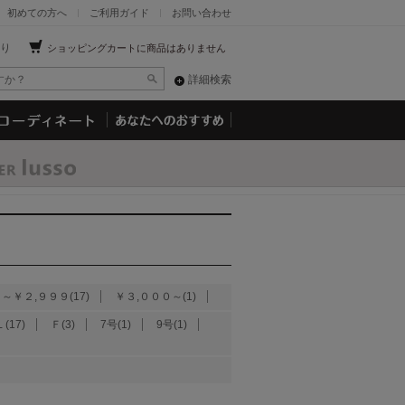
初めての方へ
ご利用ガイド
お問い合わせ
り
ショッピングカートに商品はありません
詳細検索
～￥２,９９９(17)
￥３,０００～(1)
(17)
Ｆ(3)
7号(1)
9号(1)