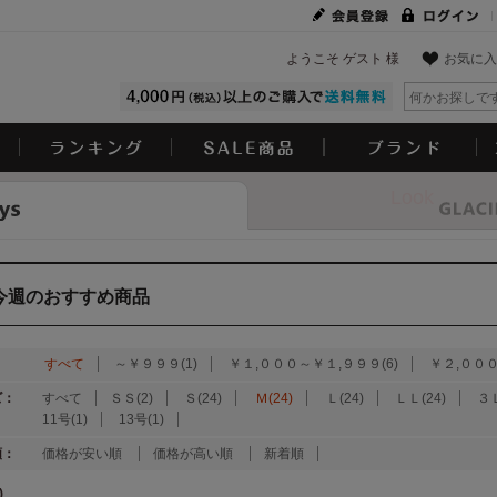
ようこそ ゲスト 様
お気に入
Look
今週のおすすめ商品
：
すべて
～￥９９９(1)
￥１,０００～￥１,９９９(6)
￥２,０００
ズ：
すべて
ＳＳ(2)
Ｓ(24)
Ｍ(24)
Ｌ(24)
ＬＬ(24)
３Ｌ
11号(1)
13号(1)
順：
価格が安い順
価格が高い順
新着順
)