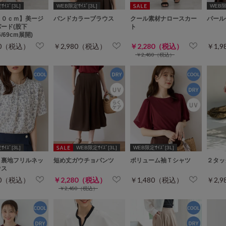
ｲｽﾞ[3L]
WEB限定ｻｲｽﾞ[3L]
WEB限定
６０ｃｍ】美ージ
バンドカラーブラウス
クール素材ナロースカー
パール
ード(股下
ト
66/69cm展開)
80（税込）
￥2,980（税込）
￥2,280（税込）
￥1,
￥2,480（税込）
ｲｽﾞ[3L]
WEB限定ｻｲｽﾞ[3L]
WEB限定ｻｲｽﾞ[3L]
り裏地フリルネッ
短め丈ガウチョパンツ
ボリューム袖Ｔシャツ
２タッ
ウス
80（税込）
￥2,280（税込）
￥1,480（税込）
￥2,
￥2,480（税込）