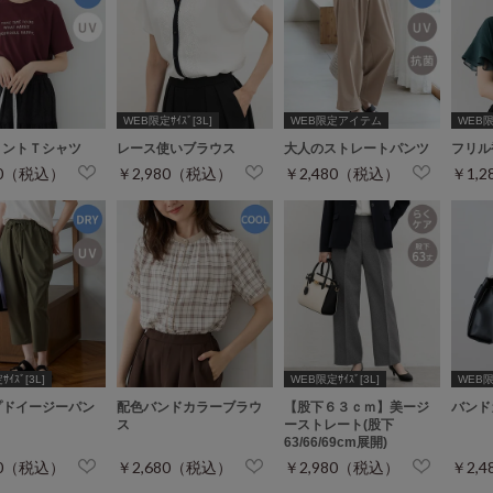
WEB限定ｻｲｽﾞ[3L]
WEB限定アイテム
WEB限定
リントＴシャツ
レース使いブラウス
大人のストレートパンツ
フリル
80（税込）
￥2,980（税込）
￥2,480（税込）
￥1,
ｲｽﾞ[3L]
WEB限定ｻｲｽﾞ[3L]
WEB限定
プドイージーパン
配色バンドカラーブラウ
【股下６３ｃｍ】美ージ
バンド
ス
ーストレート(股下
63/66/69cm展開)
80（税込）
￥2,680（税込）
￥2,980（税込）
￥2,