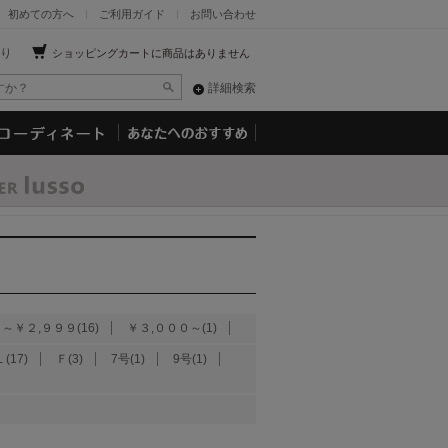
初めての方へ
ご利用ガイド
お問い合わせ
り
ショッピングカートに商品はありません
詳細検索
～￥２,９９９(16)
￥３,０００～(1)
(17)
Ｆ(3)
7号(1)
9号(1)