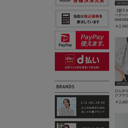
WEB限定ｻ
【股下
ーテーパ
60/63/
￥2,9
WEB限定ｻ
ひんや
クブラ
￥2,6