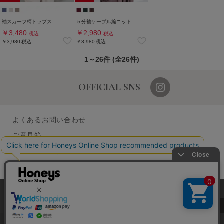
袖スカーフ柄トップス
５分袖ケーブル編ニット
￥3,480
￥2,980
税込
税込
￥3,980
税込
￥3,980
税込
1～26件 (全26件)
OFFICIAL SNS
よくあるお問い合わせ
ご意見箱
営業日カレンダー
店舗検索
採用情報
当サイトでは、サイトの利便性向上のため、クッキー(Cookie)を使
GLOBAL GUIDE（海外からご利用のお客様）
用しています。詳しくは「
プライバシーポリシー
」をご覧くださ
い。
企業情報
特定取引に関する表記
個人情報保護方針