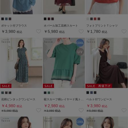
ポケット付ブラウス
オパール加工花柄スカート
フォトプリントＴシャツ
￥3,980
￥5,980
￥1,780
税込
税込
税込
花柄ピンタックワンピース
裾スカーフ柄レイヤード風トップス
ベルト付ワンピース
￥4,980
￥2,980
￥3,980
税込
税込
税込
￥5,980
税込
￥3,980
税込
￥5,980
税込