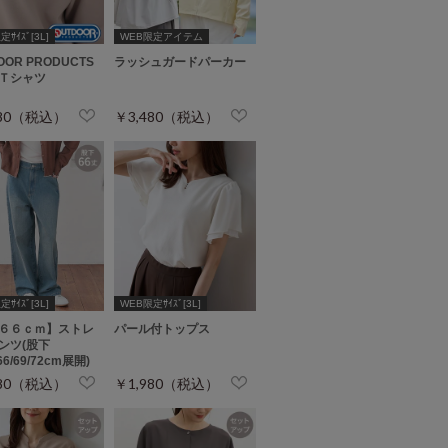
ｻｲｽﾞ[3L]
WEB限定アイテム
OOR PRODUCTS
ラッシュガードパーカー
Ｔシャツ
780（税込）
￥3,480（税込）
ｻｲｽﾞ[3L]
WEB限定ｻｲｽﾞ[3L]
６６ｃｍ】ストレ
パール付トップス
ンツ(股下
/66/69/72cm展開)
680（税込）
￥1,980（税込）