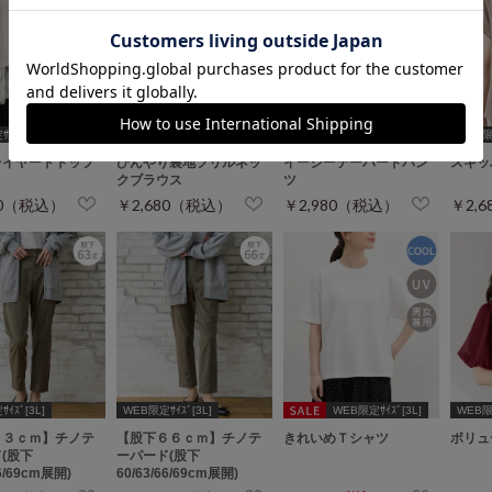
ｲｽﾞ[3L]
WEB限定ｻｲｽﾞ[3L]
WEB限定ｻｲｽﾞ[3L]
WEB限定
レイヤードトップ
ひんやり裏地フリルネッ
イージーテーパードパン
スキッ
クブラウス
ツ
80（税込）
￥2,680（税込）
￥2,980（税込）
￥2,
ｲｽﾞ[3L]
WEB限定ｻｲｽﾞ[3L]
WEB限定ｻｲｽﾞ[3L]
WEB限定
６３ｃｍ】チノテ
【股下６６ｃｍ】チノテ
きれいめＴシャツ
ボリュ
(股下
ーパード(股下
66/69cm展開)
60/63/66/69cm展開)