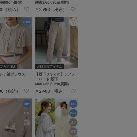
/66/69cm展開)
60/63/66/69cm展開)
980（税込）
￥2,980（税込）
ｻｲｽﾞ[3L]
WEB限定アイテム
レア袖ブラウス
【股下６９ｃｍ】チノテ
ーパード(股下
60/63/66/69cm展開)
680（税込）
￥2,480（税込）