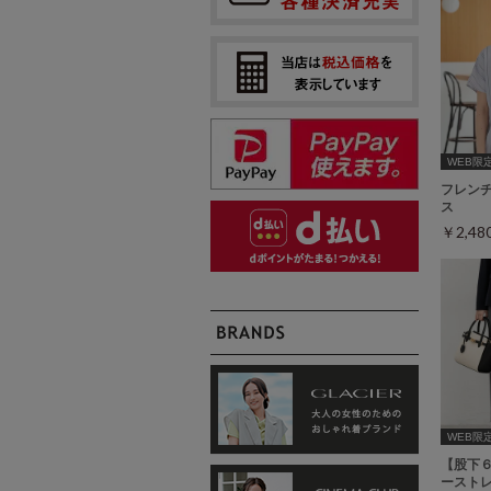
WEB限定ｻ
フレン
ス
￥2,4
WEB限定ｻ
【股下
ーストレ