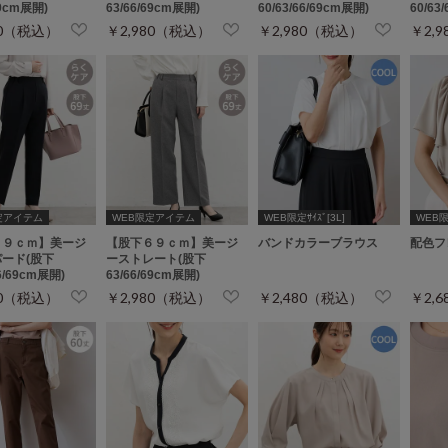
69cm展開)
63/66/69cm展開)
60/63/66/69cm展開)
60/63
80（税込）
￥2,980（税込）
￥2,980（税込）
￥2,
定アイテム
WEB限定アイテム
WEB限定ｻｲｽﾞ[3L]
WEB限定
６９ｃｍ】美ージ
【股下６９ｃｍ】美ージ
バンドカラーブラウス
配色フ
ード(股下
ーストレート(股下
66/69cm展開)
63/66/69cm展開)
80（税込）
￥2,980（税込）
￥2,480（税込）
￥2,