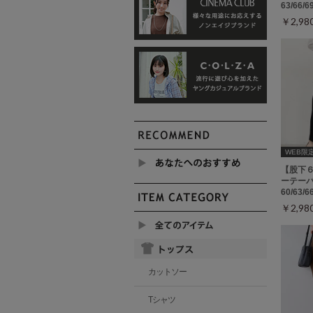
63/66/
￥2,9
WEB限
【股下
ーテーパ
60/63/
￥2,9
カットソー
Tシャツ