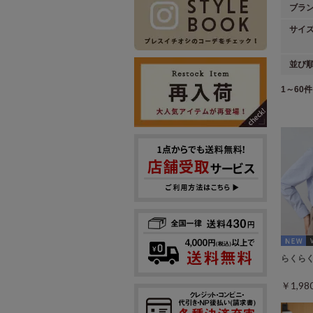
ブラ
サイ
並び
1～60件 
らくら
￥1,9