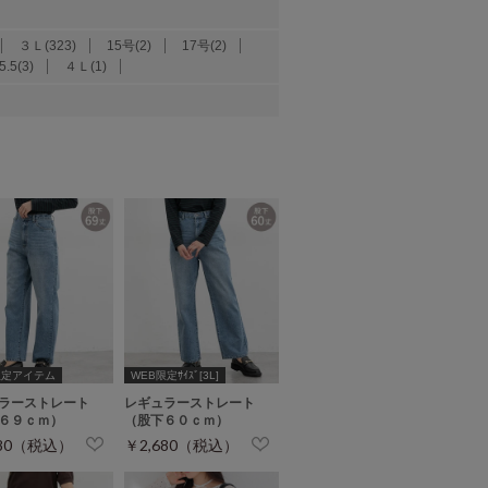
３Ｌ(323)
15号(2)
17号(2)
5.5(3)
４Ｌ(1)
限定アイテム
WEB限定ｻｲｽﾞ[3L]
ラーストレート
レギュラーストレート
６９ｃｍ）
（股下６０ｃｍ）
680（税込）
￥2,680（税込）