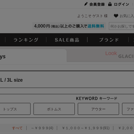
ようこそ ゲスト 様
お気に入
Look
L / 3L size
トップス
ボトムス
アウター
ファ
：
すべて
～￥９９９(4)
￥１,０００～￥１,９９９(91)
￥２,００