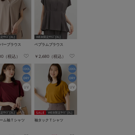
ｻｲｽﾞ[3L]
WEB限定ｻｲｽﾞ[3L]
パーブラウス
ペプラムブラウス
680（税込）
￥2,680（税込）
ｻｲｽﾞ[3L]
WEB限定ｻｲｽﾞ[3L]
ーム袖Ｔシャツ
袖タックＴシャツ