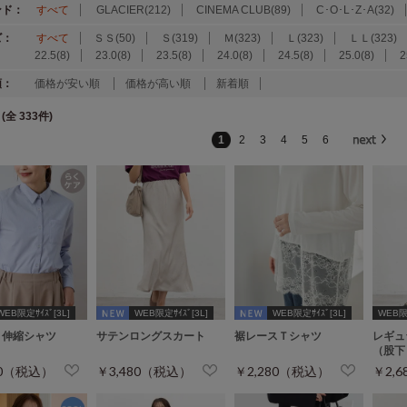
ンド：
すべて
GLACIER(212)
CINEMA CLUB(89)
C･O･L･Z･A(32)
ズ：
すべて
ＳＳ(50)
Ｓ(319)
Ｍ(323)
Ｌ(323)
ＬＬ(323)
22.5(8)
23.0(8)
23.5(8)
24.0(8)
24.5(8)
25.0(8)
2
順：
価格が安い順
価格が高い順
新着順
(全 333件)
1
2
3
4
5
6
WEB限定ｻｲｽﾞ[3L]
WEB限定ｻｲｽﾞ[3L]
WEB限定ｻｲｽﾞ[3L]
WEB
く伸縮シャツ
サテンロングスカート
裾レースＴシャツ
レギュ
（股下
80（税込）
￥3,480（税込）
￥2,280（税込）
￥2,