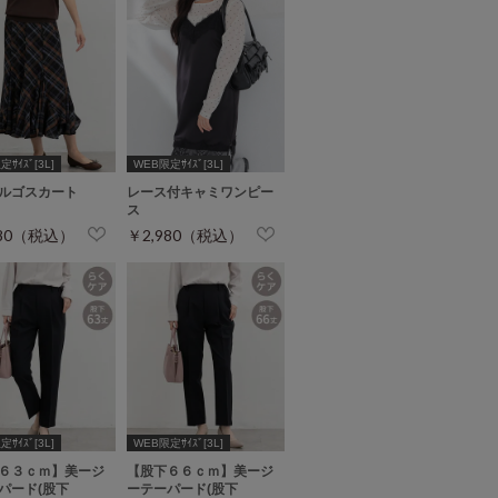
ｻｲｽﾞ[3L]
WEB限定ｻｲｽﾞ[3L]
ルゴスカート
レース付キャミワンピー
ス
980（税込）
￥2,980（税込）
ｻｲｽﾞ[3L]
WEB限定ｻｲｽﾞ[3L]
６３ｃｍ】美ージ
【股下６６ｃｍ】美ージ
パード(股下
ーテーパード(股下