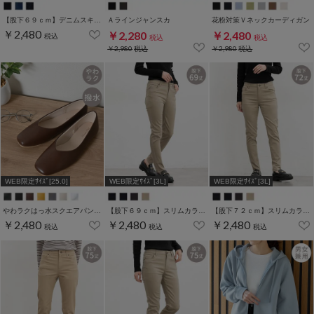
【股下６９ｃｍ】デニムスキニー(股下60/63/66/69/72/75cm展開)
Ａラインジャンスカ
花粉対策Ｖネックカーディガン
￥2,480
￥2,280
￥2,480
税込
税込
税込
￥2,980
税込
￥2,980
税込
WEB限定ｻｲｽﾞ[25.0]
WEB限定ｻｲｽﾞ[3L]
WEB限定ｻｲｽﾞ[3L]
やわラクはっ水スクエアパンプス
【股下６９ｃｍ】スリムカラースキニー(股下60/63/66/69/72/75cm展開)
【股下７２ｃｍ】スリムカラースキニー(股下60/63/66/69/72/75cm展開)
￥2,480
￥2,480
￥2,480
税込
税込
税込