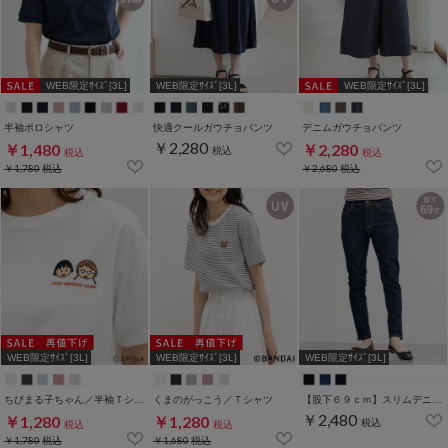
WEB限定ｻｲｽﾞ[3L]
WEB限定ｻｲｽﾞ[3L]
WEB限定ｻｲｽﾞ[3L]
半袖ポロシャツ
快適クールガウチョパンツ
デニムガウチョパンツ
￥2,280
￥1,480
￥2,280
税込
税込
税込
￥1,780
税込
￥2,680
税込
WEB限定ｻｲｽﾞ[3L]
WEB限定ｻｲｽﾞ[3L]
WEB限定ｻｲｽﾞ[3L]
ちびまる子ちゃん／半袖Ｔシャツ
くまのがっこう／Ｔシャツ
【股下６９ｃｍ】スリムデニムスキニー(股下60/63/66/69/72/75cm展開)
￥2,480
￥1,280
￥1,280
税込
税込
税込
￥1,780
税込
￥1,680
税込