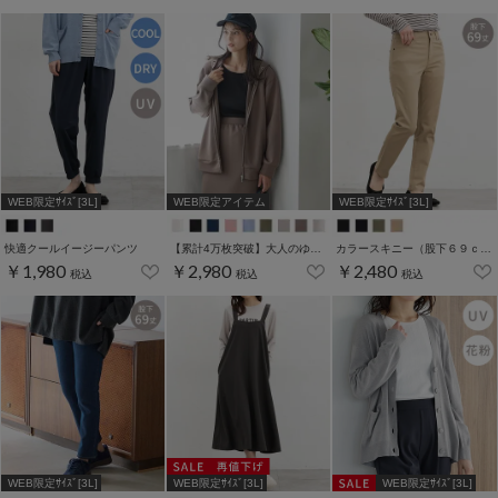
WEB限定ｻｲｽﾞ[3L]
WEB限定アイテム
WEB限定ｻｲｽﾞ[3L]
快適クールイージーパンツ
【累計4万枚突破】大人のゆるジップパーカー
カラースキニー（股下６９ｃｍ）
￥1,980
￥2,980
￥2,480
税込
税込
税込
WEB限定ｻｲｽﾞ[3L]
WEB限定ｻｲｽﾞ[3L]
WEB限定ｻｲｽﾞ[3L]