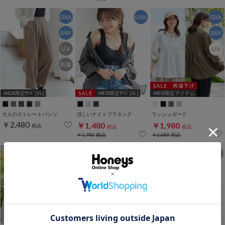
WEB限定ｻｲｽﾞ[3L]
WEB限定ｻｲｽﾞ[3L]
WEB限定アイテム
大人のストレートパンツ
涼しいナイトブラタンク
ラッシュガード
￥2,480
￥1,480
￥1,980
税込
税込
税込
￥1,780
税込
￥2,680
税込