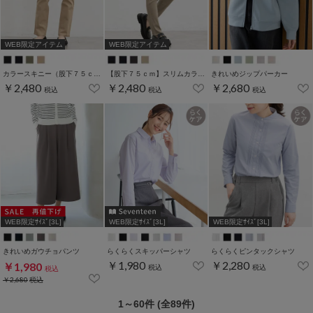
WEB限定アイテム
WEB限定アイテム
カラースキニー（股下７５ｃｍ）
【股下７５ｃｍ】スリムカラースキニー(股下60/63/66/69/72/75cm展開)
きれいめジップパーカー
￥2,480
￥2,480
￥2,680
税込
税込
税込
WEB限定ｻｲｽﾞ[3L]
WEB限定ｻｲｽﾞ[3L]
WEB限定ｻｲｽﾞ[3L]
きれいめガウチョパンツ
らくらくスキッパーシャツ
らくらくピンタックシャツ
￥1,980
￥2,280
￥1,980
税込
税込
税込
￥2,680
税込
1～60件 (全89件)