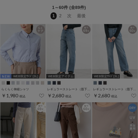
1～60件 (全89件)
1
2
次
最後
WEB限定ｻｲｽﾞ[3L]
WEB限定アイテム
WEB限定ｻｲｽﾞ[3L]
らくらく伸縮シャツ
レギュラーストレート（股下６９ｃｍ）
レギュラーストレート（股下６０ｃｍ）
￥1,980
￥2,680
￥2,680
税込
税込
税込