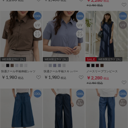
税込
￥2,480
税込
WEB限定ｻｲｽﾞ[3L]
WEB限定ｻｲｽﾞ[3L]
WEB限定ｻｲｽﾞ[3L]
快適クール半袖伸縮シャツ
快適クール半袖スキッパー
ノースリーブワンピース
￥1,980
￥1,980
￥2,280
税込
税込
税込
￥2,480
税込