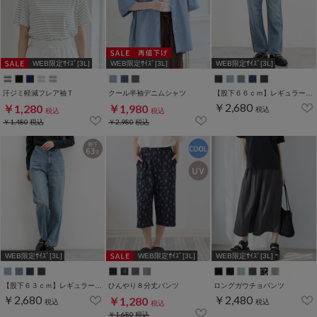
WEB限定ｻｲｽﾞ[3L]
WEB限定ｻｲｽﾞ[3L]
WEB限定ｻｲｽﾞ[3L]
汗ジミ軽減フレア袖Ｔ
クール半袖デニムシャツ
【股下６６ｃｍ】レギュラーストレート(股下63/66/70cm展開)
￥2,680
￥1,280
￥1,980
税込
税込
税込
￥1,480
税込
￥2,980
税込
WEB限定ｻｲｽﾞ[3L]
WEB限定ｻｲｽﾞ[3L]
WEB限定ｻｲｽﾞ[3L]
【股下６３ｃｍ】レギュラーストレート(股下63/66/70cm展開)
ひんやり８分丈パンツ
ロングガウチョパンツ
￥2,680
￥2,480
￥1,280
税込
税込
税込
￥1,680
税込