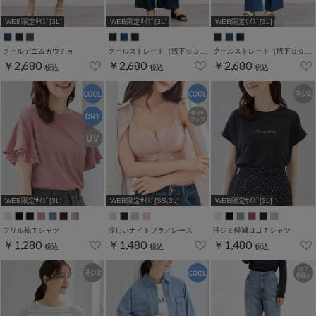
WEB限定ｻｲｽﾞ[3L]
WEB限定ｻｲｽﾞ[3L]
WEB限定ｻｲｽﾞ[3L]
クールデニムガウチョ
クールストレート（股下６３ｃｍ）
クールストレート（股下６６ｃｍ）
￥2,680
￥2,680
￥2,680
税込
税込
税込
WEB限定ｻｲｽﾞ[3L]
WEB限定ｻｲｽﾞ[SS,3L]
WEB限定ｻｲｽﾞ[3L]
フリル袖Ｔシャツ
涼しいナイトブラ／レース
汗ジミ軽減ロゴＴシャツ
￥1,280
￥1,480
￥1,480
税込
税込
税込