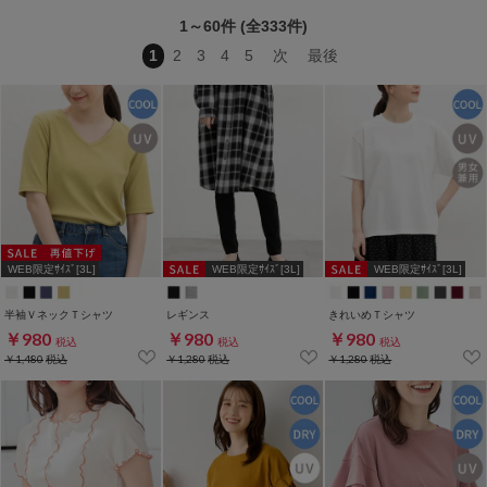
1～60件 (全333件)
1
2
3
4
5
次
最後
WEB限定ｻｲｽﾞ[3L]
WEB限定ｻｲｽﾞ[3L]
WEB限定ｻｲｽﾞ[3L]
半袖ＶネックＴシャツ
レギンス
きれいめＴシャツ
￥980
￥980
￥980
税込
税込
税込
￥1,480
税込
￥1,280
税込
￥1,280
税込