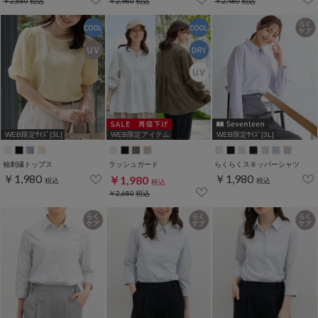
￥2,680
税込
￥2,980
税込
￥2,480
税込
WEB限定ｻｲｽﾞ[3L]
WEB限定アイテム
WEB限定ｻｲｽﾞ[3L]
袖刺繍トップス
ラッシュガード
らくらくスキッパーシャツ
￥1,980
￥1,980
￥1,980
税込
税込
税込
￥2,680
税込