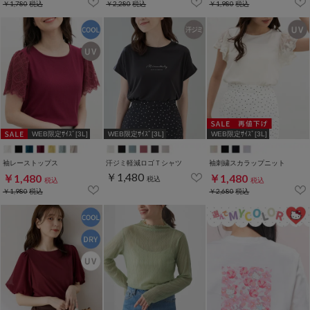
￥1,780
税込
￥2,280
税込
￥1,980
税込
WEB限定ｻｲｽﾞ[3L]
WEB限定ｻｲｽﾞ[3L]
WEB限定ｻｲｽﾞ[3L]
袖レーストップス
汗ジミ軽減ロゴＴシャツ
袖刺繍スカラップニット
￥1,480
￥1,480
￥1,480
税込
税込
税込
￥1,980
税込
￥2,680
税込