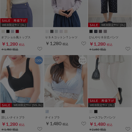
WEB限定ｻｲｽﾞ[3L]
WEB限定ｻｲｽﾞ[3L]
オフショル風トップス
ＵＳＡコットンＴシャツ
ひんやり８分丈パンツ
￥1,280
￥1,280
￥1,280
税込
税込
税込
￥1,980
税込
￥1,680
税込
WEB限定ｻｲｽﾞ[SS,3L]
WEB限定ｻｲｽﾞ[3L]
涼しいナイトブラ
ナイトブラ
レースフレアパンツ
￥1,480
￥1,280
￥1,480
税込
税込
税込
￥1,480
税込
￥2,680
税込