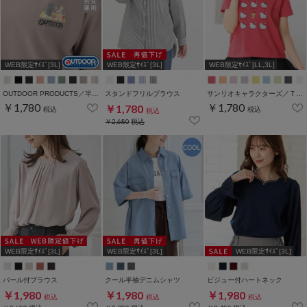
WEB限定ｻｲｽﾞ[3L]
WEB限定ｻｲｽﾞ[3L]
WEB限定ｻｲｽﾞ[LL,3L]
OUTDOOR PRODUCTS／半袖Ｔシャツ
スタンドフリルブラウス
サンリオキャラクターズ／Ｔシャツ（いろんなお顔）
￥1,780
￥1,780
￥1,780
税込
税込
税込
￥2,680
税込
WEB限定ｻｲｽﾞ[3L]
WEB限定ｻｲｽﾞ[3L]
WEB限定ｻｲｽﾞ[3L]
パール付ブラウス
クール半袖デニムシャツ
ビジュー付ハートネック
￥1,980
￥1,980
￥1,980
税込
税込
税込