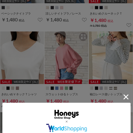
WEB限定ｻｲｽﾞ[3L]
WEB限定ｻｲｽﾞ[SS,3L]
WEB限定ｻｲｽﾞ[3L]
ベーシックナイトブラ
涼しいナイトブラ／レース
きれいめクルーネックＴ
￥1,480
￥1,480
￥1,480
税込
税込
税込
￥1,780
税込
WEB限定ｻｲｽﾞ[3L]
WEB限定ｻｲｽﾞ[3L]
きれいめＶネックＴシャツ
スウェットゆるトップス
袖口レース使いトップス
￥1,480
￥1,480
￥1,480
税込
税込
税込
￥1,780
税込
￥2,280
税込
￥1,980
税込