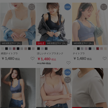
WEB限定ｻｲｽﾞ[3L]
WEB限定ｻｲｽﾞ[3L]
WEB限定ｻｲｽﾞ[3L]
綿混ナイトブラ
涼しいナイトブラタンク
ナイトブラ
￥1,480
￥1,480
￥1,480
税込
税込
税込
￥1,780
税込