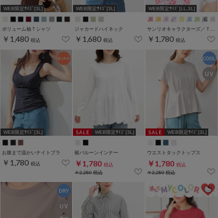
WEB限定ｻｲｽﾞ[3L]
WEB限定ｻｲｽﾞ[3L]
WEB限定ｻｲｽﾞ[LL,3L]
ボリューム袖Ｔシャツ
ジャカードハイネック
サンリオキャラクターズ／Ｔシャツ（お花かくれんぼ）
￥1,480
￥1,680
￥1,780
税込
税込
税込
WEB限定ｻｲｽﾞ[3L]
WEB限定ｻｲｽﾞ[3L]
WEB限定ｻｲｽﾞ[3L]
お腹まで温かいナイトブラ
裾バルーンインナー
ウエストタックトップス
￥1,780
￥1,780
￥1,780
税込
税込
税込
￥2,280
税込
￥2,280
税込