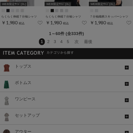
WEB限定ｻｲｽﾞ[3L]
WEB限定ｻｲｽﾞ[3L]
WEB限定ｻｲｽﾞ[3L]
らくらく伸縮７分袖シャツ
らくらく伸縮７分袖シャツ
７分袖織柄スキッパーシャツ
￥1,980
￥1,980
￥1,980
税込
税込
税込
1～60件 (全333件)
1
2
3
4
5
次
最後
トップス
ボトムス
ワンピース
セットアップ
アウター