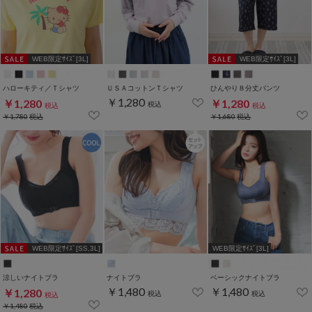
WEB限定ｻｲｽﾞ[3L]
WEB限定ｻｲｽﾞ[3L]
ハローキティ／Ｔシャツ
ＵＳＡコットンＴシャツ
ひんやり８分丈パンツ
￥1,280
￥1,280
￥1,280
税込
税込
税込
￥1,780
税込
￥1,680
税込
WEB限定ｻｲｽﾞ[SS,3L]
WEB限定ｻｲｽﾞ[3L]
涼しいナイトブラ
ナイトブラ
ベーシックナイトブラ
￥1,480
￥1,480
￥1,280
税込
税込
税込
￥1,480
税込