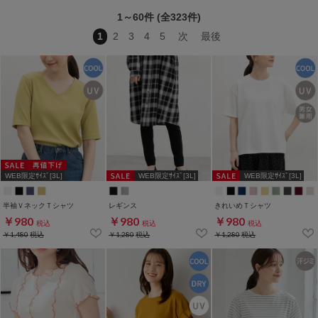
1～60件 (全323件)
1
2
3
4
5
次
最後
WEB限定ｻｲｽﾞ[3L]
WEB限定ｻｲｽﾞ[3L]
WEB限定ｻｲｽﾞ[3L]
半袖ＶネックＴシャツ
レギンス
きれいめＴシャツ
￥980
￥980
￥980
税込
税込
税込
￥1,480
税込
￥1,280
税込
￥1,280
税込