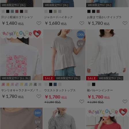
WEB限定ｻｲｽﾞ[3L]
WEB限定ｻｲｽﾞ[3L]
WEB限定ｻｲｽﾞ[3L]
汗ジミ軽減ロゴＴシャツ
ジャカードハイネック
お腹まで温かいナイトブラ
￥1,480
￥1,680
￥1,780
税込
税込
税込
WEB限定ｻｲｽﾞ[LL,3L]
WEB限定ｻｲｽﾞ[3L]
WEB限定ｻｲｽﾞ[3L]
サンリオキャラクターズ／Ｔシャツ（お花かくれんぼ）
ウエストタックトップス
裾バルーンインナー
￥1,780
￥1,780
￥1,780
税込
税込
税込
￥2,280
税込
￥2,280
税込