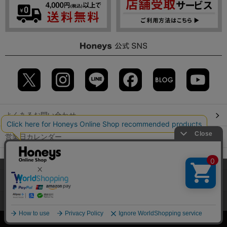
よくあるお問い合わせ
営業日カレンダー
店舗検索
当サイトでは、サイトの利便性向上のため、クッキー(Cookie)を使
用しています。詳しくは「
プライバシーポリシー
」をご覧くださ
GLOBAL GUIDE（海外からご利用のお客様）
い。
会社概要
特定取引に関する表記
個人情報保護方針
OK
©2009 HONEYS CO., LTD. All Rights Reserved.