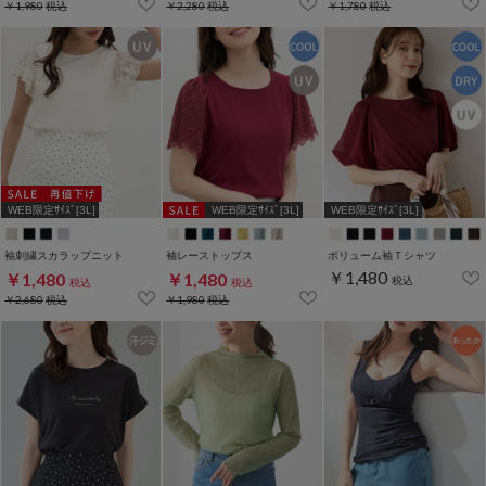
￥1,980
税込
￥2,280
税込
￥1,780
税込
WEB限定ｻｲｽﾞ[3L]
WEB限定ｻｲｽﾞ[3L]
WEB限定ｻｲｽﾞ[3L]
袖刺繍スカラップニット
袖レーストップス
ボリューム袖Ｔシャツ
￥1,480
￥1,480
￥1,480
税込
税込
税込
￥2,680
税込
￥1,980
税込