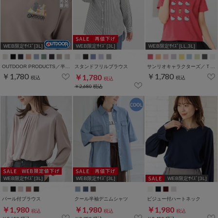
WEB限定ｻｲｽﾞ[3L]
WEB限定ｻｲｽﾞ[3L]
WEB限定ｻｲｽﾞ[LL,3L]
OUTDOOR PRODUCTS／半袖Ｔシャツ
スタンドフリルブラウス
サンリオキャラクターズ／Ｔシャツ（いろんなお顔）
￥1,780
￥1,780
￥1,780
税込
税込
税込
￥2,680
税込
WEB限定ｻｲｽﾞ[3L]
WEB限定ｻｲｽﾞ[3L]
WEB限定ｻｲｽﾞ[3L]
パール付ブラウス
クール半袖デニムシャツ
ビジュー付ハートネック
￥1,980
￥1,980
￥1,980
税込
税込
税込