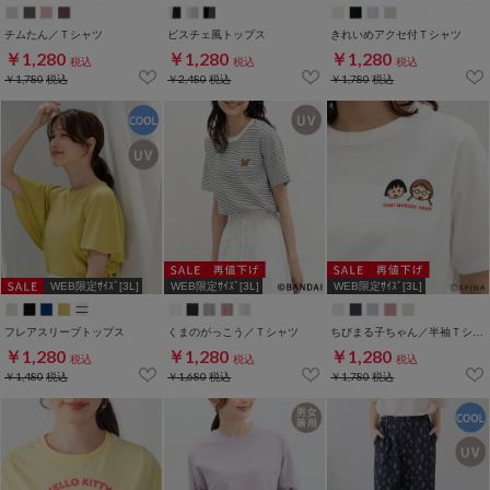
チムたん／Ｔシャツ
ビスチェ風トップス
きれいめアクセ付Ｔシャツ
￥1,280
￥1,280
￥1,280
税込
税込
税込
￥1,780
税込
￥2,480
税込
￥1,780
税込
WEB限定ｻｲｽﾞ[3L]
WEB限定ｻｲｽﾞ[3L]
WEB限定ｻｲｽﾞ[3L]
フレアスリーブトップス
くまのがっこう／Ｔシャツ
ちびまる子ちゃん／半袖Ｔシャツ
￥1,280
￥1,280
￥1,280
税込
税込
税込
￥1,480
税込
￥1,680
税込
￥1,780
税込