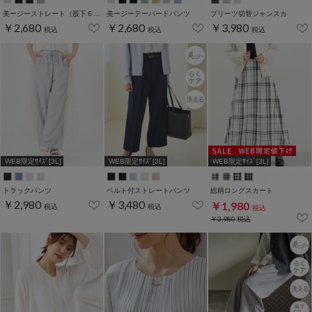
美ージーストレート（股下６５ｃｍ）
美ージーテーパードパンツ
プリーツ切替ジャンスカ
￥2,680
￥2,680
￥3,980
税込
税込
税込
WEB限定ｻｲｽﾞ[3L]
WEB限定ｻｲｽﾞ[3L]
WEB限定ｻｲｽﾞ[3L]
トラックパンツ
ベルト付ストレートパンツ
総柄ロングスカート
￥2,980
￥3,480
￥1,980
税込
税込
税込
￥3,980
税込