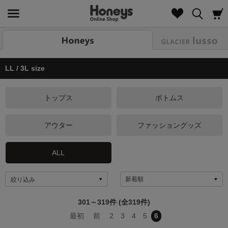
Look
LL / 3L size
トップス
ボトムス
アウター
ファッショングッズ
ALL
絞り込み
301～319件 (全319件)
最初
前
2
3
4
5
6