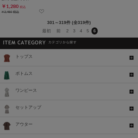
￥1,280
税込
￥2,480
税込
301～319件 (全319件)
最初
前
2
3
4
5
6
トップス
ボトムス
ワンピース
セットアップ
アウター