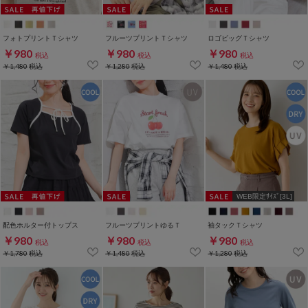
フォトプリントＴシャツ
フルーツプリントＴシャツ
ロゴビッグＴシャツ
￥980
￥980
￥980
税込
税込
税込
￥1,480
税込
￥1,280
税込
￥1,480
税込
WEB限定ｻｲｽﾞ[3L]
配色ホルター付トップス
フルーツプリントゆるＴ
袖タックＴシャツ
￥980
￥980
￥980
税込
税込
税込
￥1,780
税込
￥1,480
税込
￥1,280
税込