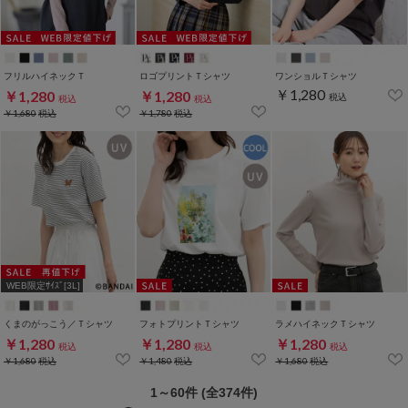
フリルハイネックＴ
ロゴプリントＴシャツ
ワンショルＴシャツ
￥1,280
￥1,280
￥1,280
税込
税込
税込
￥1,680
税込
￥1,780
税込
WEB限定ｻｲｽﾞ[3L]
くまのがっこう／Ｔシャツ
フォトプリントＴシャツ
ラメハイネックＴシャツ
￥1,280
￥1,280
￥1,280
税込
税込
税込
￥1,680
税込
￥1,480
税込
￥1,680
税込
1～60件 (全374件)