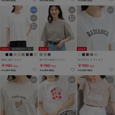
￥1,480
税込
￥1,780
税込
￥1,280
税込
WEB限定ｻｲｽﾞ[3L]
きれいめＴシャツ
ボーダーゆるＴシャツ
ロゴプリントＴシャツ
￥980
￥980
￥980
税込
税込
税込
￥1,280
税込
￥1,480
税込
￥1,280
税込