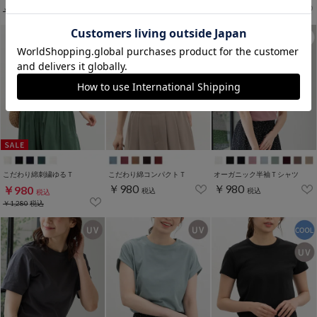
￥1,480
税込
￥1,280
税込
￥1,280
税込
こだわり綿刺繍ゆるＴ
こだわり綿コンパクトＴ
オーガニック半袖Ｔシャツ
￥980
￥980
￥980
税込
税込
税込
￥1,280
税込