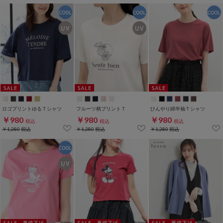
ロゴプリントゆるＴシャツ
フルーツ柄プリントＴ
ひんやり綿半袖Ｔシャツ
￥980
￥980
￥980
税込
税込
税込
￥1,280
税込
￥1,280
税込
￥1,280
税込