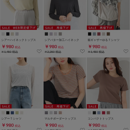
シアーハイネックトップス
シアバター加工ハイネック
裾ギャザーゆるＴシャツ
￥980
￥980
￥980
税込
税込
税込
￥1,480
税込
￥2,280
税込
￥1,480
税込
シアーＴシャツ
マルチボーダートップス
コンパクトトップス
￥980
￥980
￥980
税込
税込
税込