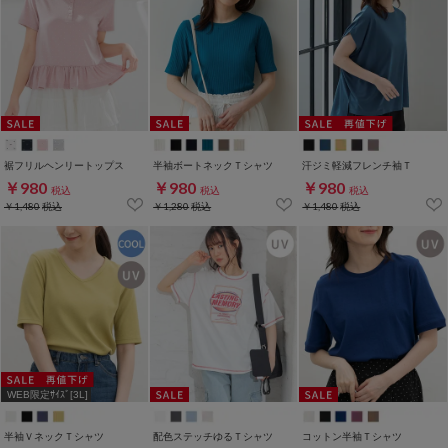
裾フリルヘンリートップス
半袖ボートネックＴシャツ
汗ジミ軽減フレンチ袖Ｔ
￥980
￥980
￥980
税込
税込
税込
￥1,480
税込
￥1,280
税込
￥1,480
税込
WEB限定ｻｲｽﾞ[3L]
半袖ＶネックＴシャツ
配色ステッチゆるＴシャツ
コットン半袖Ｔシャツ