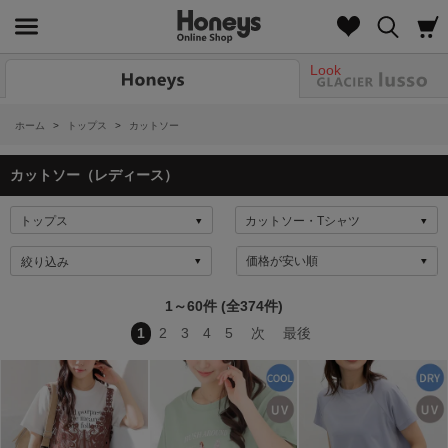
Look
ホーム
>
トップス
>
カットソー
カットソー（レディース）
絞り込み
1～60件 (全374件)
1
2
3
4
5
次
最後