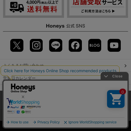
よくあるお問い合わせ
営業日カレンダー
店舗検索
当サイトでは、サイトの利便性向上のため、クッキー(Cookie)を使
用しています。詳しくは「
プライバシーポリシー
」をご覧くださ
GLOBAL GUIDE（海外からご利用のお客様）
い。
会社概要
特定取引に関する表記
個人情報保護方針
OK
©2009 HONEYS CO., LTD. All Rights Reserved.