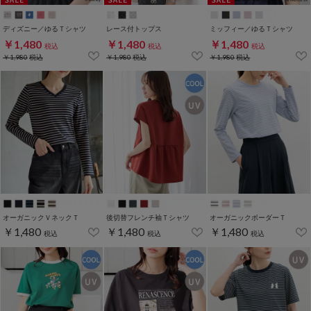
ディズニー／ゆるＴシャツ
レース付トップス
ミッフィー／ゆるＴシャツ
￥1,480
￥1,480
￥1,480
税込
税込
税込
￥1,980
税込
￥1,980
税込
￥1,980
税込
オーガニックＶネックＴ
後切替フレンチ袖Ｔシャツ
オーガニックボーダーＴ
￥1,480
￥1,480
￥1,480
税込
税込
税込