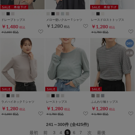
ドレープトップス
メロー使いクルーＴシャツ
レースドロストトップス
￥1,280
￥1,480
￥1,280
税込
税込
税込
￥2,680
税込
￥1,780
税込
ラメハイネックＴシャツ
レーストップス
ふんわり袖トップス
￥1,280
￥1,280
￥1,280
税込
税込
税込
￥1,680
税込
￥1,780
税込
￥1,480
税込
241～300件 (全425件)
最初
前
3
4
5
6
7
次
最後