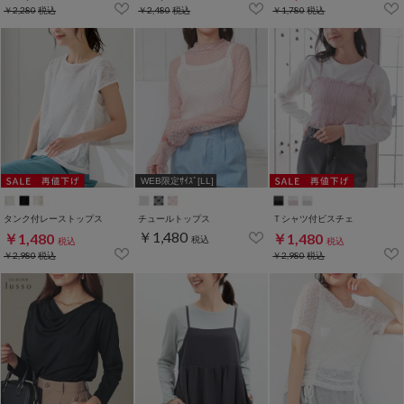
￥2,280
税込
￥2,480
税込
￥1,780
税込
WEB限定ｻｲｽﾞ[LL]
タンク付レーストップス
チュールトップス
Ｔシャツ付ビスチェ
￥1,480
￥1,480
￥1,480
税込
税込
税込
￥2,980
税込
￥2,980
税込