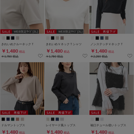
WEB限定ｻｲｽﾞ[3L]
WEB限定ｻｲｽﾞ[3L]
きれいめクルーネックＴ
きれいめＶネックＴシャツ
ノンステッチＶネックＴ
￥1,480
￥1,480
￥1,480
税込
税込
税込
￥1,780
税込
￥1,780
税込
￥2,280
税込
ドルマントップス
レイヤード風トップス
袖口チュール使いトップス
￥1,480
￥1,480
￥1,480
税込
税込
税込