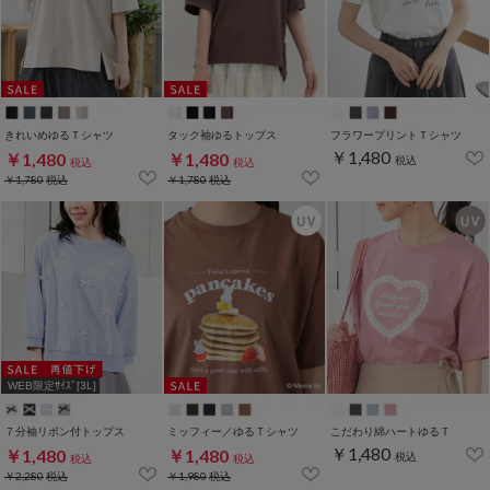
きれいめゆるＴシャツ
タック袖ゆるトップス
フラワープリントＴシャツ
￥1,480
￥1,480
￥1,480
税込
税込
税込
￥1,780
税込
￥1,780
税込
WEB限定ｻｲｽﾞ[3L]
７分袖リボン付トップス
ミッフィー／ゆるＴシャツ
こだわり綿ハートゆるＴ
￥1,480
￥1,480
￥1,480
税込
税込
税込
￥2,280
税込
￥1,980
税込