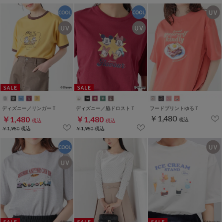
ディズニー／リンガーＴ
ディズニー／脇ドロストＴ
フードプリントゆるＴ
￥1,480
￥1,480
￥1,480
税込
税込
税込
￥1,980
税込
￥1,980
税込