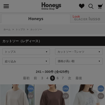
Look
ホーム
>
トップス
>
カットソー
カットソー（レディース）
絞り込み
241～300件 (全425件)
最初
前
3
4
5
6
7
次
最後