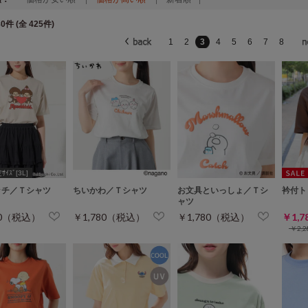
0件 (全 425件)
1
2
3
4
5
6
7
8
ｲｽﾞ[3L]
ッチ／Ｔシャツ
ちいかわ／Ｔシャツ
お文具といっしょ／Ｔシ
衿付ト
ャツ
80（税込）
￥1,780（税込）
￥1,780（税込）
￥1,
￥2,