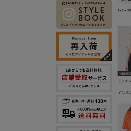
121～18
WEB限定ｻ
モンチ
￥1,7