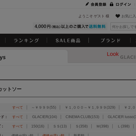
ようこそ ゲスト 様
お気に入
Look
カットソー
：
すべて
～￥９９９(55)
￥１,０００～￥１,９９９(329)
￥２,０
ンド：
すべて
GLACIER(104)
CINEMA CLUB(153)
GLACIER lusso(
ズ：
すべて
150(16)
ＳＳ(13)
Ｓ(358)
Ｍ(398)
Ｌ(398)
順：
価格が安い順
価格が高い順
新着順