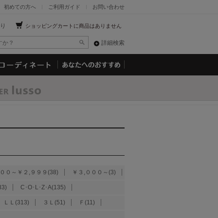
初めての方へ
ご利用ガイド
お問い合わせ
り
ショッピングカートに商品はありません
詳細検索
００～￥２,９９９(38)
￥３,０００～(3)
33)
C･O･L･Z･A(135)
ＬＬ(313)
３Ｌ(51)
Ｆ(11)