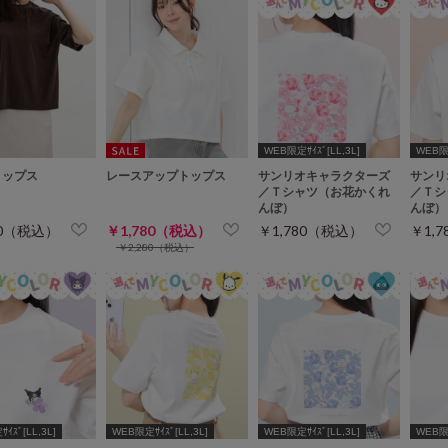
WEB限定ｻｲｽﾞ[LL,3L]
WEB限定
トップス
レースアップトップス
サンリオキャラクターズ
サンリ
／Ｔシャツ（お花かくれ
／Ｔシ
んぼ）
んぼ）
80（税込）
￥1,780（税込）
￥1,780（税込）
￥1,
￥2,280（税込）
ｲｽﾞ[LL,3L]
WEB限定ｻｲｽﾞ[LL,3L]
WEB限定ｻｲｽﾞ[LL,3L]
WEB限定