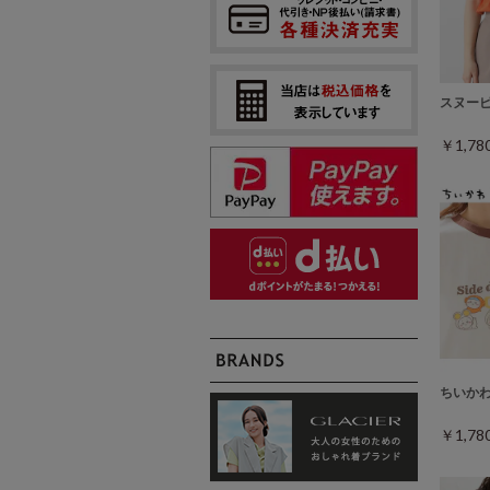
スヌー
￥1,7
ちいか
￥1,7