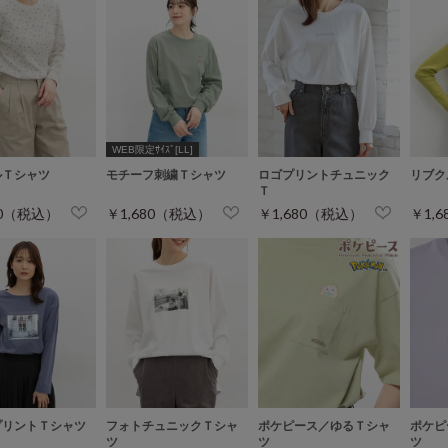
WEB限定ｻｲｽﾞ[LL]
ルＴシャツ
モチーフ刺繍Ｔシャツ
ロゴプリントチュニック
リブク
Ｔ
80（税込）
￥1,680（税込）
￥1,680（税込）
￥1,
プリントＴシャツ
フォトチュニックＴシャ
ポケピース／ゆるＴシャ
ポケピ
ツ
ツ
ツ