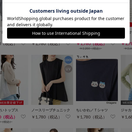
WEB限定ｻｲｽﾞ[LL]
付トップス
脇ドロストヘンリーネッ
チュールフリルトップス
アクセ
クトップス
ス
80（税込）
￥1,780（税込）
￥1,780（税込）
￥1,
￥2,280（税込）
￥2,
WEB限定
使いトップス
ノースリーブチュニック
ちいかわ／Ｔシャツ
ジャカ
80（税込）
￥1,780（税込）
￥1,780（税込）
￥1,
80（税込）