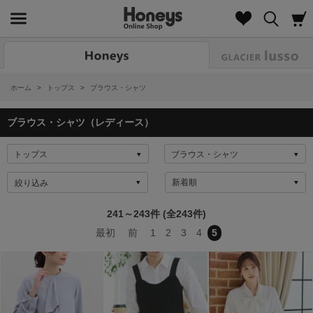
Look
ホーム
>
トップス
>
ブラウス・シャツ
ブラウス・シャツ（レディース）
絞り込み
241～243件 (全243件)
最初
前
1
2
3
4
5