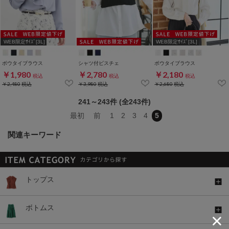
WEB限定ｻｲｽﾞ[3L]
WEB限定ｻｲｽﾞ[3L]
ボウタイブラウス
シャツ付ビスチェ
ボウタイブラウス
￥1,980
￥2,780
￥2,180
税込
税込
税込
￥2,480
税込
￥3,980
税込
￥2,680
税込
241～243件 (全243件)
最初
前
1
2
3
4
5
関連キーワード
トップス
ボトムス