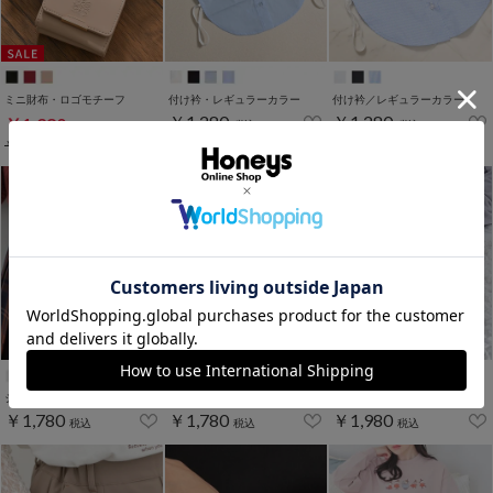
ミニ財布・ロゴモチーフ
付け衿・レギュラーカラー
付け衿／レギュラーカラー
￥1,280
￥1,280
￥1,280
税込
税込
税込
￥1,780
税込
WEB限定ｻｲｽﾞ[S,LL]
ジップウォレット
ジップウォレット
ルームパンツ
￥1,780
￥1,780
￥1,980
税込
税込
税込