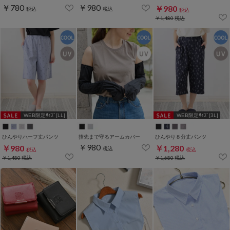
￥780
￥980
￥980
税込
税込
税込
￥1,480
税込
WEB限定ｻｲｽﾞ[LL]
WEB限定ｻｲｽﾞ[3L]
ひんやりハーフ丈パンツ
指先まで守るアームカバー
ひんやり８分丈パンツ
￥980
￥980
￥1,280
税込
税込
税込
￥1,480
税込
￥1,680
税込