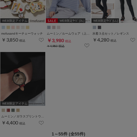
WEB限定アイテム
WEB限定ｻｲｽﾞ[3L]
WEB限定ｻｲｽﾞ[LL]
mofusandキーチェーウォッチ
ムーミン／ルームウェア（上下セット）
水着３点セット／レギンス
￥3,850
￥4,280
￥3,980
税込
税込
税込
￥4,980
税込
WEB限定アイテム
ムーミン／ガラスプリントウォッチ
￥4,400
税込
1～55件 (全55件)