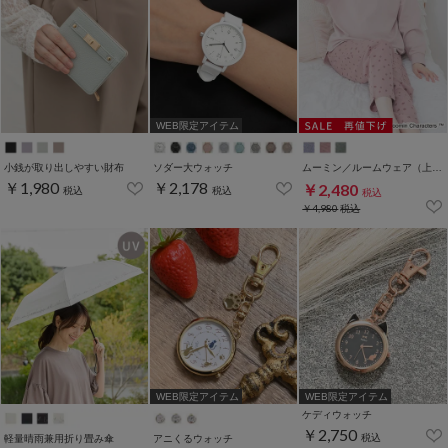
WEB限定アイテム
小銭が取り出しやすい財布
ソダー大ウォッチ
ムーミン／ルームウェア（上下セット）
￥1,980
￥2,178
￥2,480
税込
税込
税込
￥4,980
税込
WEB限定アイテム
WEB限定アイテム
ケディウォッチ
￥2,750
税込
軽量晴雨兼用折り畳み傘
アニくるウォッチ