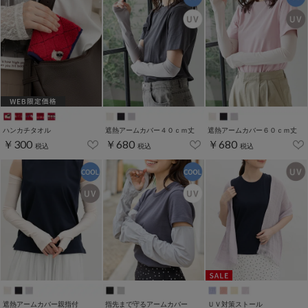
ハンカチタオル
遮熱アームカバー４０ｃｍ丈
遮熱アームカバー６０ｃｍ丈
￥300
￥680
￥680
税込
税込
税込
遮熱アームカバー親指付
指先まで守るアームカバー
ＵＶ対策ストール