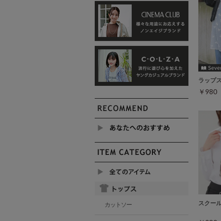
ラップ
￥98
スクー
カットソー