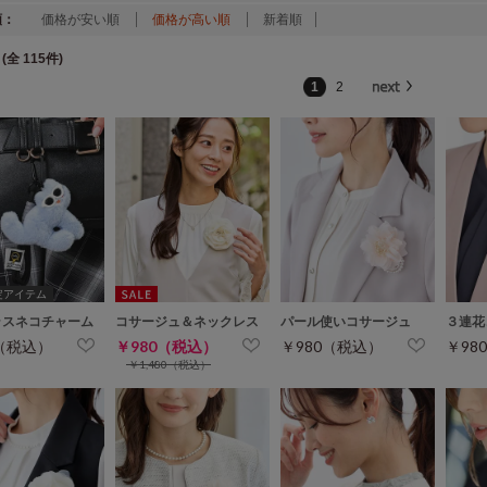
順：
価格が安い順
価格が高い順
新着順
(全 115件)
1
2
定アイテム
ラスネコチャーム
コサージュ＆ネックレス
パール使いコサージュ
３連花
0（税込）
￥980（税込）
￥980（税込）
￥98
￥1,480（税込）