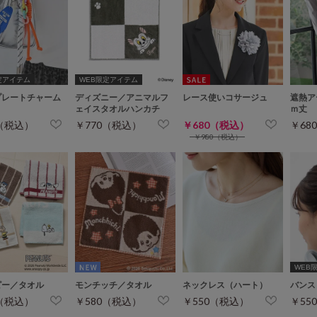
定アイテム
WEB限定アイテム
プレートチャーム
ディズニー／アニマルフ
レース使いコサージュ
遮熱ア
ェイスタオルハンカチ
ｍ丈
0（税込）
￥770（税込）
￥680（税込）
￥68
￥980（税込）
WEB
ピー／タオル
モンチッチ／タオル
ネックレス（ハート）
バンス
0（税込）
￥580（税込）
￥550（税込）
￥55