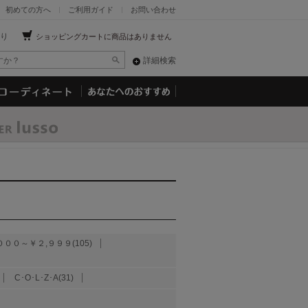
初めての方へ
ご利用ガイド
お問い合わせ
り
ショッピングカートに商品はありません
詳細検索
０００～￥２,９９９(105)
C･O･L･Z･A(31)