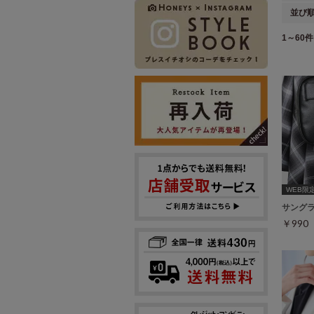
並び
1～60件 
WEB限
サング
￥99