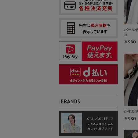
パール
ュ
￥98
かすみ
￥98