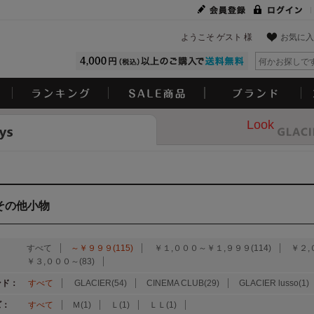
ようこそ ゲスト 様
お気に入
Look
その他小物
：
すべて
～￥９９９(115)
￥１,０００～￥１,９９９(114)
￥２,
￥３,０００～(83)
ンド：
すべて
GLACIER(54)
CINEMA CLUB(29)
GLACIER lusso(1)
ズ：
すべて
Ｍ(1)
Ｌ(1)
ＬＬ(1)