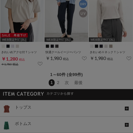
WEB限定ｻｲｽﾞ[3L]
WEB限定ｻｲｽﾞ[3L]
WEB限定ｻｲｽﾞ[3L]
きれいめアクセ付Ｔシャツ
快適クールイージーパンツ
きれいめＶネックＴシャツ
￥1,980
￥1,980
￥1,280
税込
税込
税込
￥1,780
税込
1～60件 (全99件)
1
2
次
最後
トップス
ボトムス