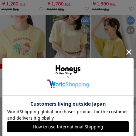
￥1,280
￥1,780
￥1,980
税込
税込
税込
￥1,780
税込
￥2,280
税込
￥2,980
税込
WEB限定ｻｲｽﾞ[3L]
WEB限定ｻｲｽﾞ[3L]
WEB限定ｻｲｽﾞ[3L]
ハローキティ／Ｔシャツ
袖刺繍トップス
フレアスリーブトップス
￥1,980
￥1,280
￥1,280
税込
税込
税込
￥1,780
税込
￥1,480
税込