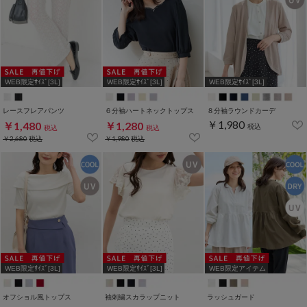
WEB限定ｻｲｽﾞ[3L]
WEB限定ｻｲｽﾞ[3L]
WEB限定ｻｲｽﾞ[3L]
レースフレアパンツ
６分袖ハートネックトップス
８分袖ラウンドカーデ
￥1,980
￥1,480
￥1,280
税込
税込
税込
￥2,680
税込
￥1,980
税込
WEB限定ｻｲｽﾞ[3L]
WEB限定ｻｲｽﾞ[3L]
WEB限定アイテム
オフショル風トップス
袖刺繍スカラップニット
ラッシュガード