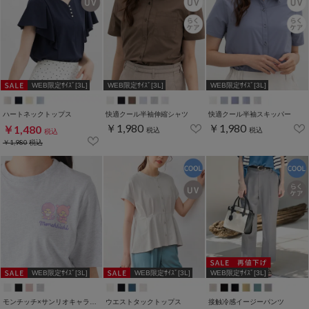
WEB限定ｻｲｽﾞ[3L]
WEB限定ｻｲｽﾞ[3L]
WEB限定ｻｲｽﾞ[3L]
ハートネックトップス
快適クール半袖伸縮シャツ
快適クール半袖スキッパー
￥1,980
￥1,980
￥1,480
税込
税込
税込
￥1,980
税込
WEB限定ｻｲｽﾞ[3L]
WEB限定ｻｲｽﾞ[3L]
WEB限定ｻｲｽﾞ[3L]
モンチッチ×サンリオキャラクターズ／Ｔシャツ
ウエストタックトップス
接触冷感イージーパンツ