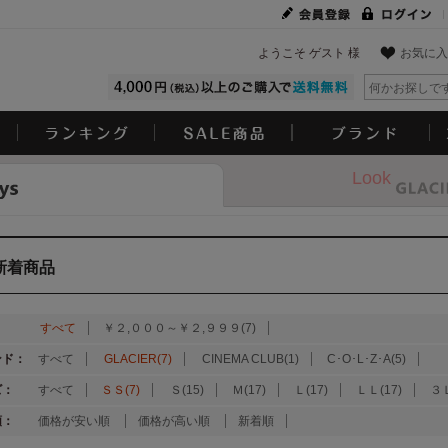
ようこそ ゲスト 様
お気に入
Look
新着商品
：
すべて
￥２,０００～￥２,９９９(7)
ンド：
すべて
GLACIER(7)
CINEMA CLUB(1)
C･O･L･Z･A(5)
ズ：
すべて
ＳＳ(7)
Ｓ(15)
Ｍ(17)
Ｌ(17)
ＬＬ(17)
３Ｌ
順：
価格が安い順
価格が高い順
新着順