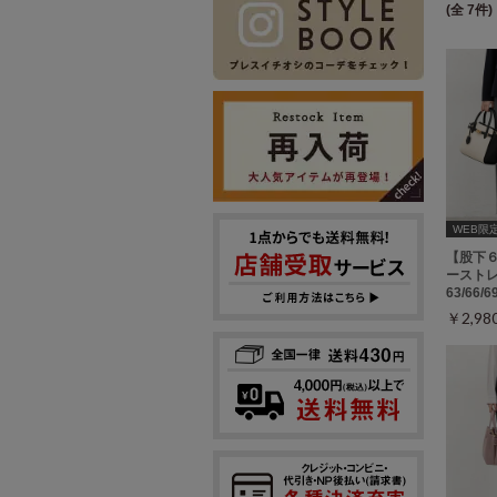
(全 7件)
WEB限定ｻ
【股下
ーストレ
63/66/
￥2,9