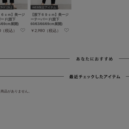
ｲｽﾞ[3L]
WEB限定アイテム
６６ｃｍ】美ージ
【股下６９ｃｍ】美ージ
ード(股下
ーテーパード(股下
66/69cm展開)
60/63/66/69cm展開)
80（税込）
￥2,980（税込）
た商品がありません。