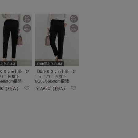
ｻｲｽﾞ[3L]
WEB限定ｻｲｽﾞ[3L]
６０ｃｍ】美ージ
【股下６３ｃｍ】美ージ
パード(股下
ーテーパード(股下
/66/69cm展開)
60/63/66/69cm展開)
980（税込）
￥2,980（税込）