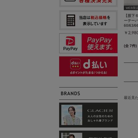
WEB限定ｻ
【股下
ーテーパ
60/63/
￥2,9
(全 7件)
最近見