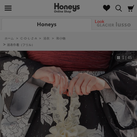
Look
ホーム
>
C･O･L･Z･A
>
浴衣
>
和小物
>
浴衣巾着（フリル）
1 | 45