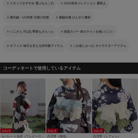
スタッフおすすめ 選ぶならこれ
2026浴衣コレクション 夏映え
紫外線・UV対策 日焼け対策
接触冷感 ひんやり素材
ハニさら 汗ばむ季節もさらっと
体型カバー 体のラインを拾いにくい
オフィス 毎日を支える好印象アイテム
これ欲しかった キャラクターアイテム
コーディネートで使用しているアイテム
セパレート浴衣（ワンピースタイプ）
兵児帯（無地）
兵児帯（シフォン）