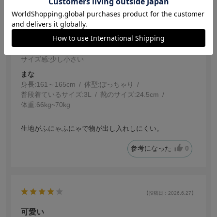
【投稿日：2026.7.6】
かわいいけど
色：ライトピンク
サイズ感
:少し小さい
まな
身長:
161～165cm
体型:
ぽっちゃり
普段着ているサイズ:
3L
靴のサイズ:
24.5cm
体重:
66kg~70kg
生地がふにゃふにゃで物が出し入れしにくい。
参考になった
0
【投稿日：2026.6.27】
可愛い