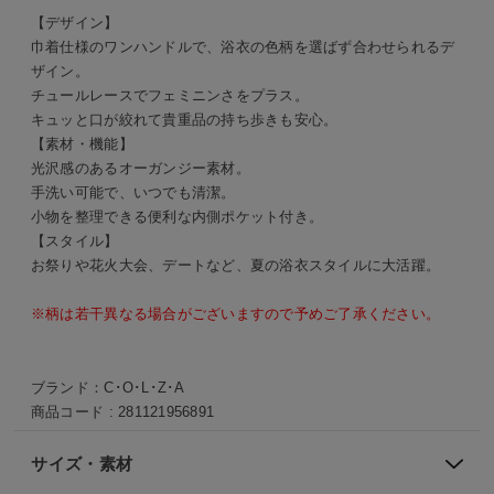
【デザイン】
巾着仕様のワンハンドルで、浴衣の色柄を選ばず合わせられるデ
ザイン。
チュールレースでフェミニンさをプラス。
キュッと口が絞れて貴重品の持ち歩きも安心。
【素材・機能】
光沢感のあるオーガンジー素材。
手洗い可能で、いつでも清潔。
小物を整理できる便利な内側ポケット付き。
【スタイル】
お祭りや花火大会、デートなど、夏の浴衣スタイルに大活躍。
※柄は若干異なる場合がございますので予めご了承ください。
ブランド：
C･O･L･Z･A
商品コード :
281121956891
サイズ・素材