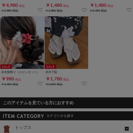
￥4,980
￥1,480
￥1,480
税込
税込
税込
￥5,980
税込
￥1,980
税込
￥2,480
税込
浴衣髪飾り（Ｕピンセット）
浴衣下駄
￥980
￥1,780
税込
税込
￥1,480
税込
￥2,280
税込
このアイテムを見ている方におすすめ
トップス