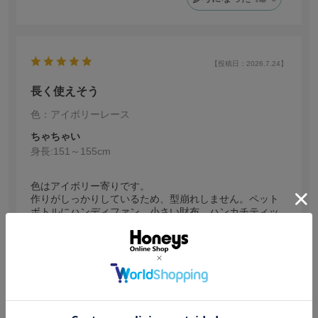
【投稿日：2026.7.24】
長く使えそう
色：アイボリーレース
ちゃちゃい
身長:
151～155cm
色はアイボリー寄りです。
作りがしっかりしているため、型崩れしません。ペット
ボトルにハンディファン、小さい財布、ハンカチティッ
シュ、小さいポーチ入りました！
洗濯できるし、長く使えそうです。
参考になった
0