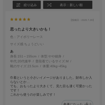
絞り込み
表示：新しい順
【投稿日：2026.7.29】
思ったより大きいかも！
色：アイボリーレース
サイズ感
:ちょうどいい
あ
身長:
151～155cm
体型:
細身
年代:
20代後半
普段着ているサイズ:
M
靴のサイズ:
23.5cm
体重:
40kg~45kg
巾着というと小さいイメージがありました。財布しか入
らないとか…
でも、おもったより大きくて、見た目も凄く可愛かった
です！
これから使うのが楽しみです！
参考になった
0