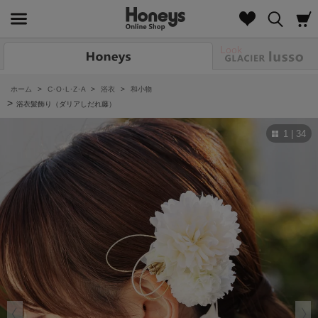
Look
ホーム
>
C･O･L･Z･A
>
浴衣
>
和小物
>
浴衣髪飾り（ダリアしだれ藤）
1 | 34