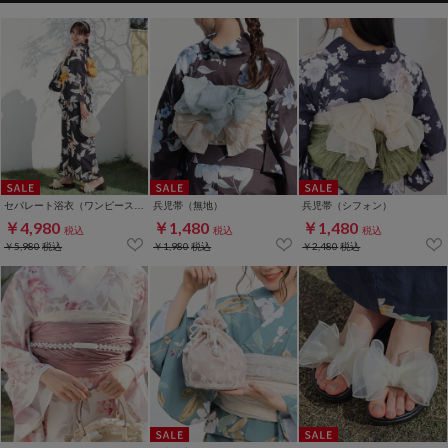
セパレート浴衣（ワンピースタイプ）
兵児帯（無地）
兵児帯（シフォン）
￥4,980
￥1,480
￥1,480
税込
税込
税込
￥5,980
税込
￥1,980
税込
￥2,480
税込