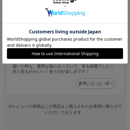
めちゃくちゃかわいい！
色：アイボリー
サイズ感
:ちょうどいい
あ
身長:
151～155cm
体型:
細身
年代:
20代後半
普段着ているサイズ:
M
靴のサイズ:
23.5cm
体重:
40kg~45kg
届いた時も、透明な箱に入っていて、形も綺麗でした！
見た目もかわいい！使うのが楽しみです！
参考になった
0
※レビューの投稿はこの商品をご購入されたお客様に限らせて
いただいております。