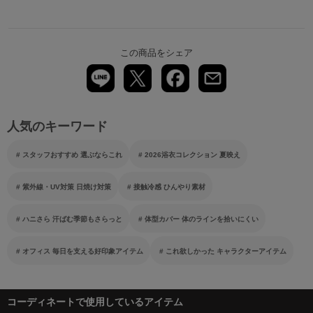
この商品をシェア
人気のキーワード
スタッフおすすめ 選ぶならこれ
2026浴衣コレクション 夏映え
紫外線・UV対策 日焼け対策
接触冷感 ひんやり素材
ハニさら 汗ばむ季節もさらっと
体型カバー 体のラインを拾いにくい
オフィス 毎日を支える好印象アイテム
これ欲しかった キャラクターアイテム
コーディネートで使用しているアイテム