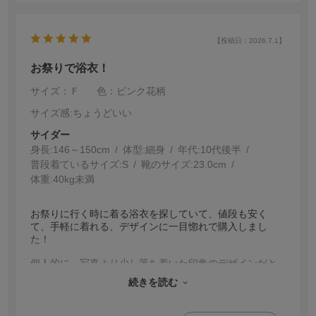
【投稿日：2026.7.1】
お祭りで浴衣！
サイズ：Ｆ
色：ピンク花柄
サイズ感
:ちょうどいい
サイダー
身長:
146～150cm
体型:
細身
年代:
10代後半
普段着ているサイズ:
S
靴のサイズ:
23.0cm
体重:
40kg未満
お祭りに行く時に着る浴衣を探していて、値段も安く
て、手軽に着れる、デザインに一目惚れで購入しまし
た！
個人的に、写真より少し落ち着いた印象のデザインだと
思いました。むしろ写真で見るより可愛いです！
続きを読む
私は身長が148センチでサイズが心配でしたが、肩紐調整
マックスですごくいい丈感になりました！