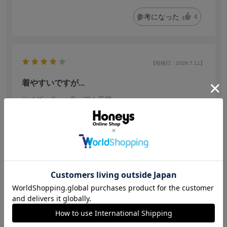
参考になった
4
【投稿日：2026.7.11】
着やすいですが...
サイズ：Ｆ
色：アカ花柄
サイズ感
:少し大きい
もぐもぐ
身長:
151～155cm
体型:
普通
年代:
20代後半
普段着ているサイズ:
M
靴のサイズ:
23.5cm
155センチ、骨格ウェーブです。セパレートタイプ初めて
購入しましたが1人でも着やすくて色味も可愛くて良かっ
たです。
⚠️羽織の部分は調節できないので帯の下から見えるおは
しょり部分がとても長いです。
続きを読む