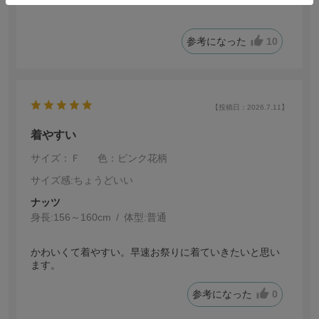
私は15センチくらい出てしまいました。
帯に隠れる部分で少し内側に折ってヘアクリップなどで
止めてあげたらいい感じで着れるかと思います！
参考になった
10
あまりおはしょり部分が長くても格好悪いので調節する
ことおすすめします
【投稿日：2026.7.11】
着やすい
サイズ：Ｆ
色：ピンク花柄
サイズ感
:ちょうどいい
ナッツ
身長:
156～160cm
体型:
普通
かわいくて着やすい。早速お祭りに着ていきたいと思い
ます。
参考になった
0