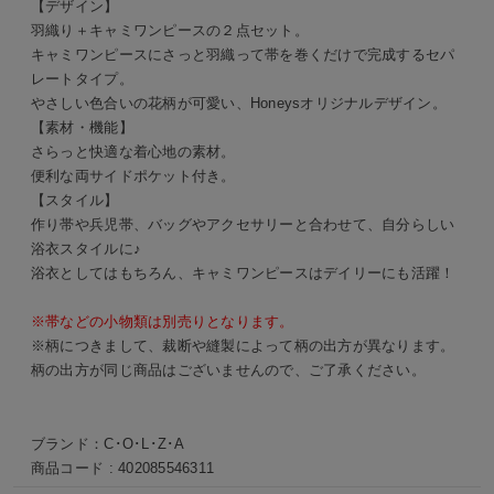
【デザイン】
羽織り＋キャミワンピースの２点セット。
キャミワンピースにさっと羽織って帯を巻くだけで完成するセパ
レートタイプ。
さしい色合いの花柄が可愛い、Honeysオリジナルデザイン。
【素材・機能】
さらっと快適な着心地の素材。
便利な両サイドポケット付き。
【スタイル】
作り帯や兵児帯、バッグやアクセサリーと合わせて、自分らしい
浴衣スタイルに♪
浴衣としてはもちろん、キャミワンピースはデイリーにも活躍！
※帯などの小物類は別売りとなります。
※柄につきまして、裁断や縫製によって柄の出方が異なります。
柄の出方が同じ商品はございませんので、ご了承ください。
ブランド：
C･O･L･Z･A
商品コード :
402085546311