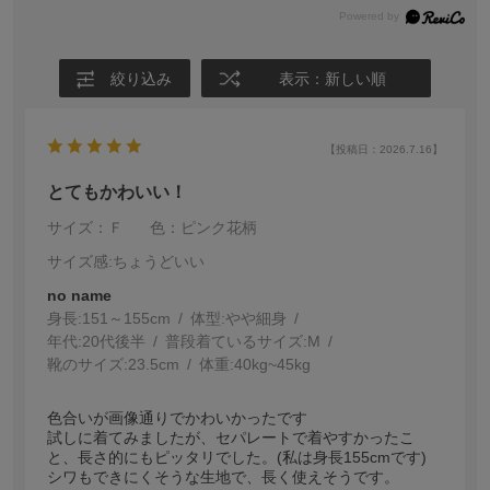
絞り込み
表示：新しい順
【投稿日：2026.7.16】
とてもかわいい！
サイズ：Ｆ
色：ピンク花柄
サイズ感
:ちょうどいい
no name
身長:
151～155cm
体型:
細身
年代:
20代後半
普段着ているサイズ:
M
靴のサイズ:
23.5cm
体重:
40kg~45kg
色合いが画像通りでかわいかったです
試しに着てみましたが、セパレートで着やすかったこ
と、長さ的にもピッタリでした。(私は身長155cmです)
シワもできにくそうな生地で、長く使えそうです。