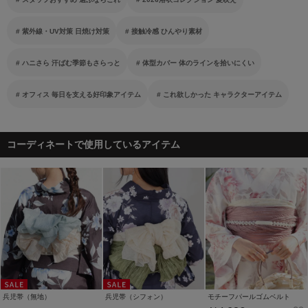
紫外線・UV対策 日焼け対策
接触冷感 ひんやり素材
ハニさら 汗ばむ季節もさらっと
体型カバー 体のラインを拾いにくい
オフィス 毎日を支える好印象アイテム
これ欲しかった キャラクターアイテム
コーディネートで使用しているアイテム
兵児帯（無地）
兵児帯（シフォン）
モチーフパールゴムベルト