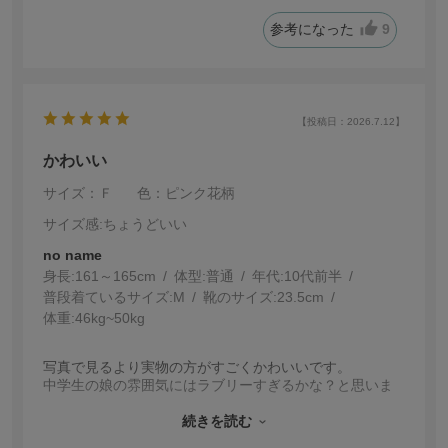
参考になった
9
【投稿日：2026.7.12】
かわいい
サイズ：Ｆ
色：ピンク花柄
サイズ感
:ちょうどいい
no name
身長:
161～165cm
体型:
普通
年代:
10代前半
普段着ているサイズ:
M
靴のサイズ:
23.5cm
体重:
46kg~50kg
写真で見るより実物の方がすごくかわいいです。
中学生の娘の雰囲気にはラブリーすぎるかな？と思いま
したが、くすみピンクが甘くなりすぎず落ち着いた雰囲
気に着こなせました。
続きを読む
身長162㎝丈感はいい感じでした。