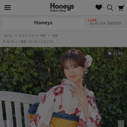
Look
ホーム
>
C･O･L･Z･A
>
浴衣
>
浴衣
>
セパレート浴衣（ワンピースタイプ）
1 | 44