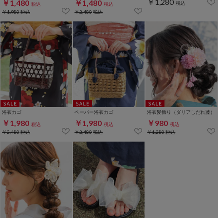
￥1,280
￥1,480
￥1,480
税込
税込
税込
￥1,980
税込
￥2,480
税込
浴衣カゴ
ペーパー浴衣カゴ
浴衣髪飾り（ダリアしだれ藤）
￥1,980
￥1,980
￥980
税込
税込
税込
￥2,480
税込
￥2,480
税込
￥1,280
税込