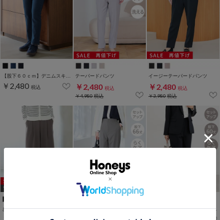
【股下６０ｃｍ】デニムスキニー(股下60/63/66/69/72/75cm展開)
テーパードパンツ
イージーテーパードパンツ
￥2,480
￥2,480
￥2,480
税込
税込
税込
￥4,980
税込
￥3,980
税込
WEB限定ｻｲｽﾞ[3L]
WEB限定ｻｲｽﾞ[3L]
WEB限定ｻｲｽﾞ[3L]
きれいめガウチョパンツ
センタープレスパンツ（股下６６ｃｍ）
センタープレスパンツ（股下６０ｃｍ）
￥3,480
￥3,480
￥1,980