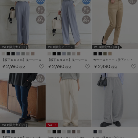
WEB限定ｻｲｽﾞ[3L]
WEB限定アイテム
WEB限定ｻｲｽﾞ[3L]
【股下６６ｃｍ】美ージーストレート(股下63/66/69cm展開)
【股下６９ｃｍ】美ージーストレート(股下63/66/69cm展開)
カラースキニー（股下６９ｃｍ）
￥2,980
￥2,980
￥2,480
税込
税込
税込
WEB限定ｻｲｽﾞ[3L]
【股下６９ｃｍ】デニムスキニー(股下60/63/66/69/72/75cm展開)
きれいめスウェットパンツ
レース付カーブパンツ