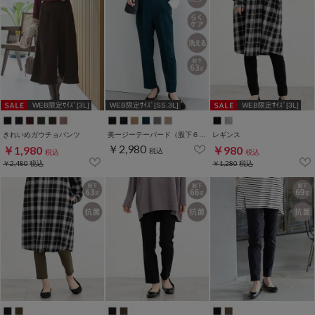
WEB限定ｻｲｽﾞ[3L]
WEB限定ｻｲｽﾞ[SS,3L]
WEB限定ｻｲｽﾞ[3L]
きれいめガウチョパンツ
美ージーテーパード（股下６３ｃｍ）
レギンス
￥2,980
￥1,980
￥980
税込
税込
税込
￥2,480
税込
￥1,280
税込