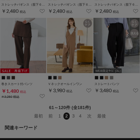
ストレッチパギンス（股下６３ｃｍ）
ストレッチパギンス（股下６６ｃｍ）
ストレッチパギンス（股下６９ｃｍ）
￥2,480
￥2,480
￥2,480
税込
税込
税込
WEB限定ｻｲｽﾞ[3L]
巻きスカート付パンツ
Ｖネックオールインワン
ストレートパンツ
￥3,980
￥3,480
￥1,480
税込
税込
税込
￥3,280
税込
61～120件 (全181件)
最初
前
1
2
3
4
次
最後
関連キーワード