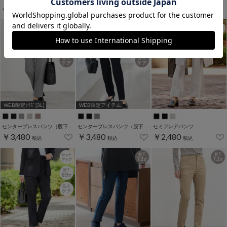
税込
税込
税込
￥2,680
税込
WEB限定ｻｲｽﾞ[3L]
WEB限定アイテム
センタープレスパンツ（股下６３ｃｍ）
センタープレスパンツ（股下７２ｃｍ）
セミフレアパンツ
￥3,480
￥3,480
￥2,480
税込
税込
税込