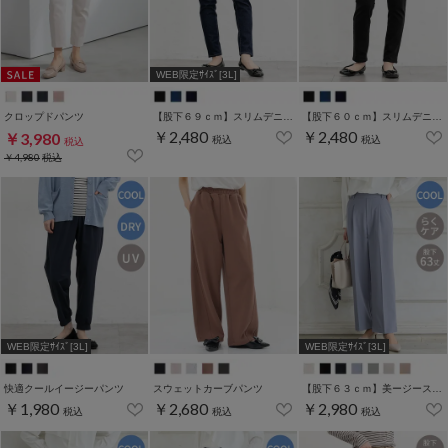
WEB限定ｻｲｽﾞ[3L]
クロップドパンツ
【股下６９ｃｍ】スリムデニムスキニー(股下60/63/66/69/72/75cm展開)
【股下６０ｃｍ】スリムデニムスキニー(股下60/63/66/69/72/75cm展開)
￥2,480
￥2,480
￥3,980
税込
税込
税込
￥4,980
税込
WEB限定ｻｲｽﾞ[3L]
WEB限定ｻｲｽﾞ[3L]
快適クールイージーパンツ
スウェットカーブパンツ
【股下６３ｃｍ】美ージーストレート(股下63/66/69cm展開)
￥1,980
￥2,680
￥2,980
税込
税込
税込