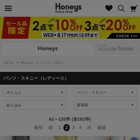
Look
ホーム
>
ボトムス
>
パンツ・スキニー
パンツ・スキニー（レディース）
絞り込み
61～120件 (全181件)
最初
前
1
2
3
4
次
最後