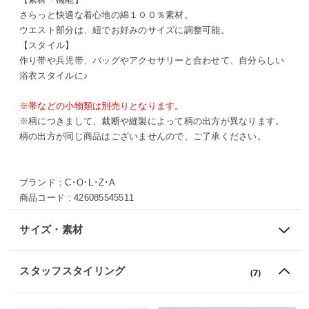
さらっと快適な着心地の綿１００％素材。
ウエスト部分は、紐でお好みのサイズに調整可能。
【スタイル】
作り帯や兵児帯、バッグやアクセサリーと合わせて、自分らしい
浴衣スタイルに♪
※帯などの小物類は別売りとなります。
※柄につきまして、裁断や縫製によって柄の出方が異なります。
柄の出方が同じ商品はございませんので、ご了承ください。
ブランド：
C･O･L･Z･A
商品コード :
426085545511
サイズ・素材
スタッフスタイリング
(7)