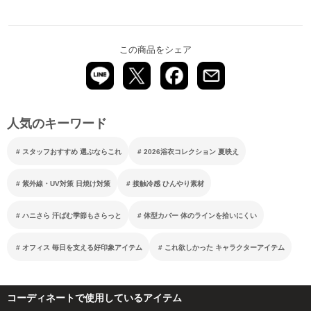
この商品をシェア
人気のキーワード
スタッフおすすめ 選ぶならこれ
2026浴衣コレクション 夏映え
紫外線・UV対策 日焼け対策
接触冷感 ひんやり素材
ハニさら 汗ばむ季節もさらっと
体型カバー 体のラインを拾いにくい
オフィス 毎日を支える好印象アイテム
これ欲しかった キャラクターアイテム
コーディネートで使用しているアイテム