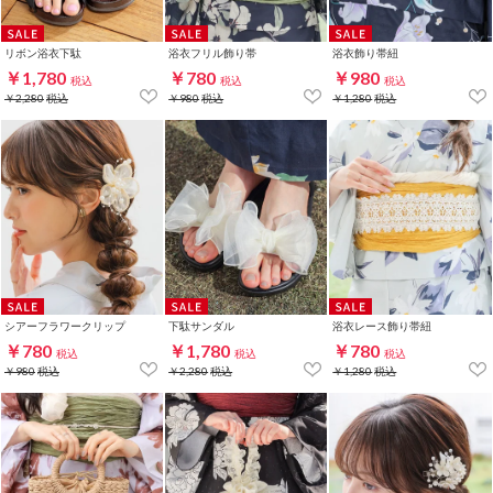
リボン浴衣下駄
浴衣フリル飾り帯
浴衣飾り帯紐
￥1,780
￥780
￥980
税込
税込
税込
￥2,280
税込
￥980
税込
￥1,280
税込
シアーフラワークリップ
下駄サンダル
浴衣レース飾り帯紐
￥780
￥1,780
￥780
税込
税込
税込
￥980
税込
￥2,280
税込
￥1,280
税込