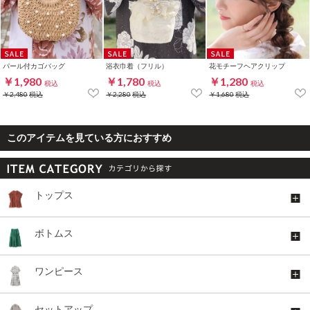
パール付カゴバッグ
浴衣巾着（フリル）
花モチーフヘアクリップ
￥1,980
￥1,780
￥1,280
税込
税込
税込
￥2,480
税込
￥2,280
税込
￥1,680
税込
このアイテムを見ている方におすすめ
トップス
ボトムス
ワンピース
セットアップ