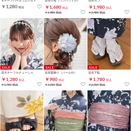
モチーフパールゴムベルト
浴衣巾着（ワンハンドル）
浴衣カゴ
￥1,280
￥1,680
￥1,980
税込
税込
税込
￥1,980
税込
￥2,480
税込
花モチーフカチューシャ
浴衣髪飾り（パール付）
浴衣下駄
￥1,280
￥980
￥1,780
税込
税込
税込
￥1,780
税込
￥1,280
税込
￥2,280
税込