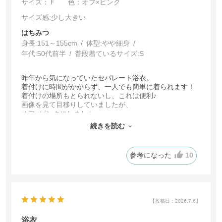
サイズ：Ｆ
色：オフ×ピンク
サイズ感
:少し大きい
はちみつ
身長:
151～155cm
体型:
細身
年代:
50代前半
普段着ているサイズ:
S
昨年から気になっていたセパレート浴衣。
着付けに時間がかからず、一人でも簡単に着られます！
着付けの場所もとられないし、これは便利♪
画像を見て目移りしていましたが、
オフ×ピンクにしました。
若い人向けかな？と思いましたが、
続きを読む
落ち着いたピンクに大きな花柄で、大人でもいけま
す！！
肌触りも良いです。
参考になった
10
フリーサイズなので、私にはちょっと大きく感じます
が、スカートの腰紐で調整ができるので良いです！
【投稿日：2026.7.6】
浴衣