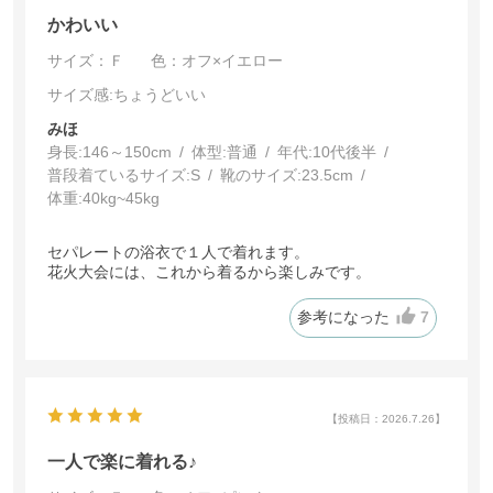
かわいい
サイズ：Ｆ
色：オフ×イエロー
サイズ感
:ちょうどいい
みほ
身長:
146～150cm
体型:
普通
年代:
10代後半
普段着ているサイズ:
S
靴のサイズ:
23.5cm
体重:
40kg~45kg
セパレートの浴衣で１人で着れます。
花火大会には、これから着るから楽しみです。
参考になった
7
【投稿日：2026.7.26】
一人で楽に着れる♪