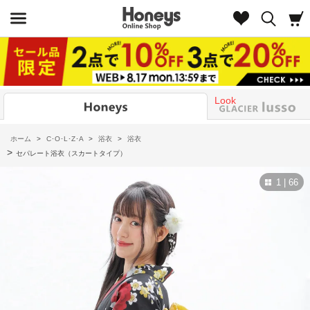
Look
ホーム
>
C･O･L･Z･A
>
浴衣
>
浴衣
>
セパレート浴衣（スカートタイプ）
1 | 66