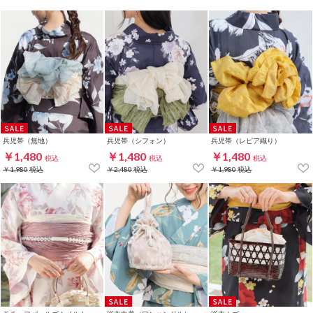
兵児帯（無地）
兵児帯（シフォン）
兵児帯（レピア織り）
￥1,480
￥1,480
￥1,480
税込
税込
税込
￥1,980
税込
￥2,480
税込
￥1,980
税込