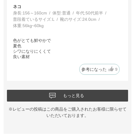
ネコ
身長:
156～160cm
体型:
普通
年代:
50代前半
普段着ているサイズ:
L
靴のサイズ:
24.0cm
体重:
56kg~60kg
色がとても鮮やかで
夏色
シワになりにくくて
良い素材
参考になった
9
もっと見る
※レビューの投稿はこの商品をご購入されたお客様に限らせて
いただいております。