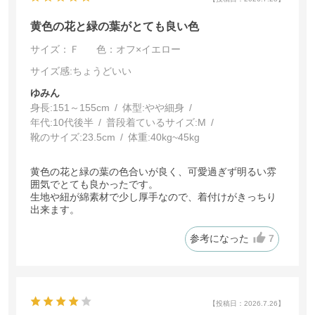
黄色の花と緑の葉がとても良い色
サイズ：Ｆ
色：オフ×イエロー
サイズ感
:ちょうどいい
ゆみん
身長:
151～155cm
体型:
細身
年代:
10代後半
普段着ているサイズ:
M
靴のサイズ:
23.5cm
体重:
40kg~45kg
黄色の花と緑の葉の色合いが良く、可愛過ぎず明るい雰
囲気でとても良かったです。
生地や紐が綿素材で少し厚手なので、着付けがきっちり
出来ます。
参考になった
7
【投稿日：2026.7.26】