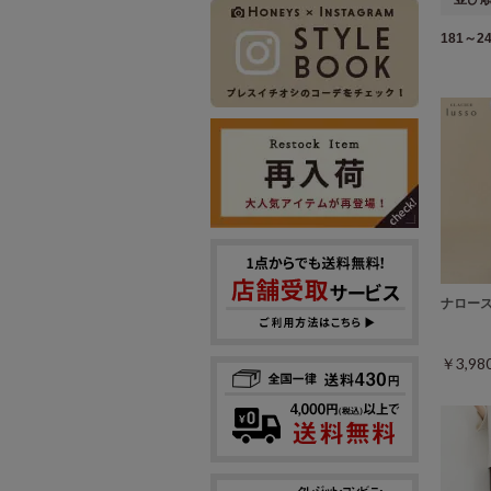
181～24
ナロー
￥3,9