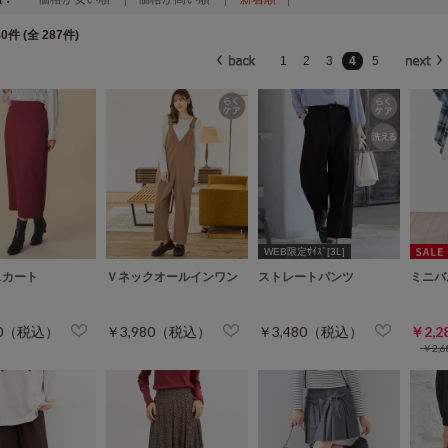
0件 (全 287件)
1
2
3
4
5
WEB限定ｻｲｽﾞ[3L]
スカート
Ｖネックオールインワン
ストレートパンツ
ミニバ
80（税込）
￥3,980（税込）
￥3,480（税込）
￥2,
￥2,