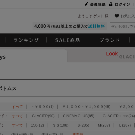
ようこそ ゲスト 様
お気に入
Look
ボトムス
：
すべて
～￥９９９(1)
￥１,０００～￥１,９９９(49)
￥２,００
ンド：
すべて
GLACIER(90)
CINEMA CLUB(85)
GLACIER lusso(24)
ズ：
すべて
150(12)
ＳＳ(108)
Ｓ(285)
Ｍ(287)
Ｌ(287)
順：
価格が安い順
価格が高い順
新着順