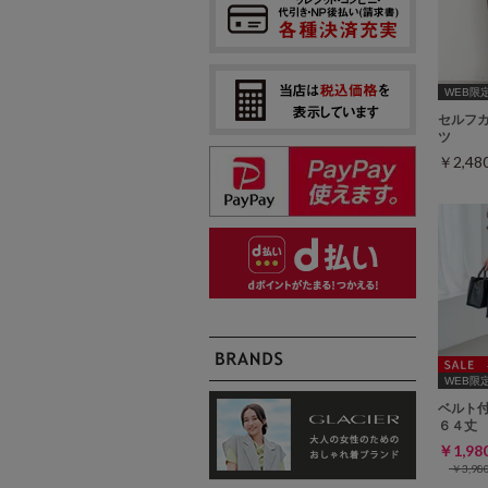
WEB限定ｻ
セルフ
ツ
￥2,4
WEB限定ｻ
ベルト
６４丈
￥1,9
￥3,9