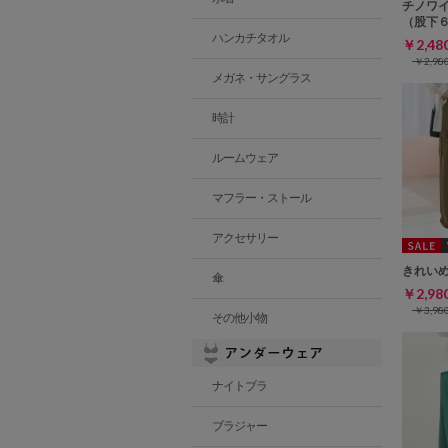
チノワ
（股下
ハンカチタオル
￥2,4
￥2,9
メガネ・サングラス
時計
ルームウェア
マフラー・ストール
アクセサリー
きれい
傘
￥2,9
￥3,9
その他小物
ナイトブラ
ブラジャー