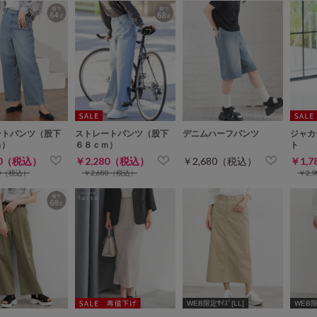
ートパンツ（股下
ストレートパンツ（股下
デニムハーフパンツ
ジャカ
ｍ）
６８ｃｍ）
ト
80（税込）
￥2,280（税込）
￥2,680（税込）
￥1,
80（税込）
￥2,680（税込）
￥2,
WEB限定ｻｲｽﾞ[LL]
WEB限定