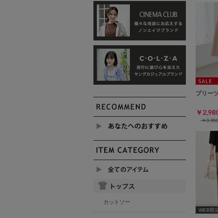
プリー
￥2,9
￥3,9
カットソー
WEB限定ｻ