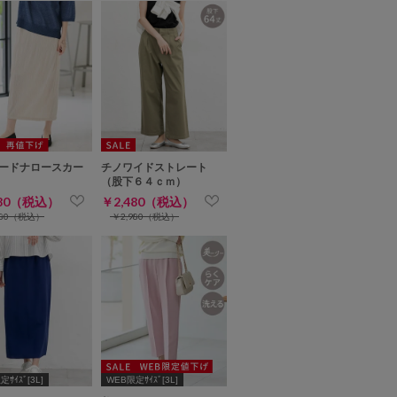
ードナロースカー
チノワイドストレート
（股下６４ｃｍ）
780（税込）
￥2,480（税込）
980（税込）
￥2,980（税込）
ｻｲｽﾞ[3L]
WEB限定ｻｲｽﾞ[3L]