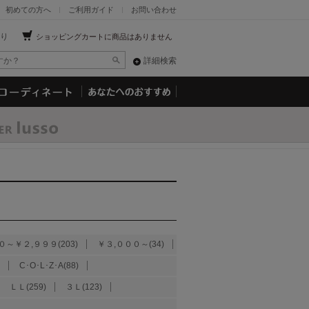
初めての方へ
ご利用ガイド
お問い合わせ
り
ショッピングカートに商品はありません
詳細検索
０～￥２,９９９(203)
￥３,０００～(34)
C･O･L･Z･A(88)
ＬＬ(259)
３Ｌ(123)