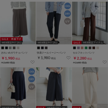
WEB限定ｻｲｽﾞ[3L]
WEB限定ｻｲｽﾞ[3L]
WEB限定アイテム
きれいめガウチョパンツ
快適クールイージーパンツ
セルフカットパンツ
￥1,980
￥1,980
￥2,280
税込
税込
税込
￥2,680
税込
￥2,680
税込
WEB限定ｻｲｽﾞ[3L]
WEB限定ｻｲｽﾞ[3L]