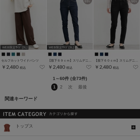
WEB限定ｻｲｽﾞ[3L]
WEB限定ｻｲｽﾞ[3L]
セルフカットワイドパンツ
【股下６９ｃｍ】スリムデニムスキニー(股下60/63/66/69/72/75cm展開)
【股下６０ｃｍ】スリムデニムスキニー(股下60/63/66/69/72/75cm展開)
￥2,480
￥2,480
￥2,480
税込
税込
税込
1～60件 (全73件)
1
2
次
最後
関連キーワード
トップス