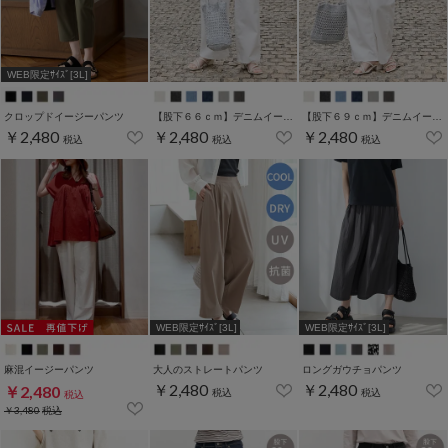
WEB限定ｻｲｽﾞ[3L]
クロップドイージーパンツ
【股下６６ｃｍ】デニムイージーパンツ(股下66/69cm展開)
【股下６９ｃｍ】デニムイージーパンツ(股下66/69cm展開)
￥2,480
￥2,480
￥2,480
税込
税込
税込
WEB限定ｻｲｽﾞ[3L]
WEB限定ｻｲｽﾞ[3L]
麻混イージーパンツ
大人のストレートパンツ
ロングガウチョパンツ
￥2,480
￥2,480
￥2,480
税込
税込
税込
￥3,480
税込