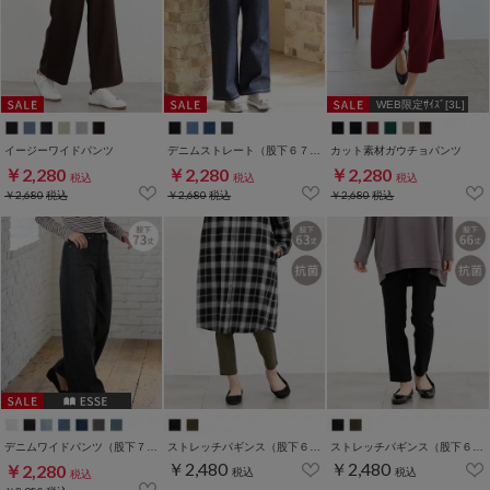
WEB限定ｻｲｽﾞ[3L]
イージーワイドパンツ
デニムストレート（股下６７ｃｍ）
カット素材ガウチョパンツ
￥2,280
￥2,280
￥2,280
税込
税込
税込
￥2,680
税込
￥2,680
税込
￥2,680
税込
デニムワイドパンツ（股下７３ｃｍ）
ストレッチパギンス（股下６３ｃｍ）
ストレッチパギンス（股下６６ｃｍ）
￥2,480
￥2,480
￥2,280
税込
税込
税込