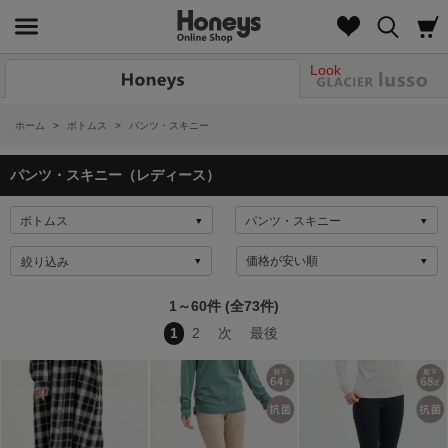
Look
ホーム
>
ボトムス
>
パンツ・スキニー
パンツ・スキニー（レディース）
絞り込み
1～60件 (全73件)
1
2
次
最後