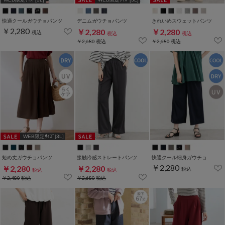
快適クールガウチョパンツ
デニムガウチョパンツ
きれいめスウェットパンツ
￥2,280
￥2,280
￥2,280
税込
税込
税込
￥2,680
税込
￥2,680
税込
WEB限定ｻｲｽﾞ[3L]
短め丈ガウチョパンツ
接触冷感ストレートパンツ
快適クール細身ガウチョ
￥2,280
￥2,280
￥2,280
税込
税込
税込
￥2,480
税込
￥2,680
税込