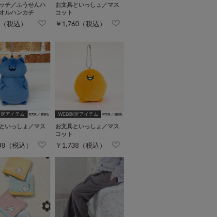
ッチ／ふうせんハ
お文具といっしょ／マス
オルハンカチ
コット
5（税込）
￥1,760（税込）
限定アイテム
WEB限定アイテム
といっしょ／マス
お文具といっしょ／マス
コット
738（税込）
￥1,738（税込）