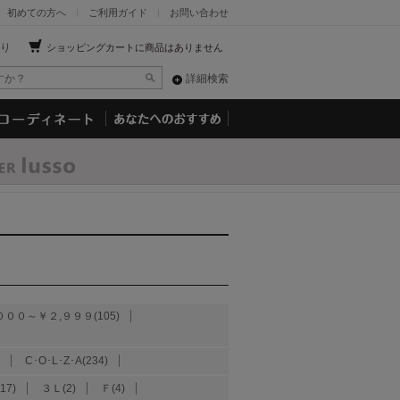
初めての方へ
ご利用ガイド
お問い合わせ
り
ショッピングカートに商品はありません
詳細検索
０００～￥２,９９９(105)
C･O･L･Z･A(234)
17)
３Ｌ(2)
Ｆ(4)