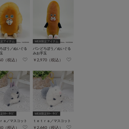
限定アイテム
WEB限定アイテム
ろぼう／ぬいぐる
パンどろぼう／ぬいぐる
玉
みお手玉
860（税込）
￥2,970（税込）
ｶﾗｰ･ｻｲｽﾞ
WEB限定ｶﾗｰ･ｻｲｽﾞ
ｒａ／マスコット
ｔｅｔｒａ／マスコット
640（税込）
￥2,640（税込）