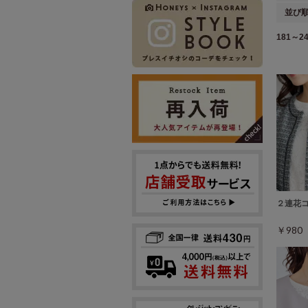
並び
181～24
２連花
￥98