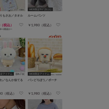
WEB限定ｻｲｽﾞ[S,LL]
りもさお／タオル
ルームパンツ
0（税込）
￥1,980（税込）
80（税込）
限定アイテム
WEB限定アイテム
わ／なんか似てる
パンどろぼう／ポーチ
530（税込）
￥1,980（税込）