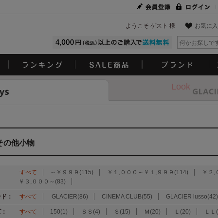
ようこそ ゲスト 様
お気に入
Look
その他小物
：
すべて
～￥９９９(115)
￥１,０００～￥１,９９９(114)
￥２,
￥３,０００～(83)
ンド：
すべて
GLACIER(86)
CINEMA CLUB(55)
GLACIER lusso(42)
ズ：
すべて
150(1)
ＳＳ(4)
Ｓ(15)
Ｍ(20)
Ｌ(20)
ＬＬ(