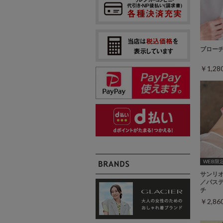
ブロー
￥1,2
WEB限
サンリ
／パス
チ
￥2,8