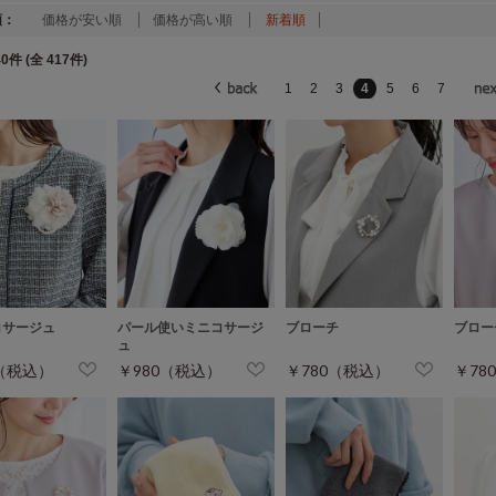
順：
価格が安い順
価格が高い順
新着順
0件 (全 417件)
1
2
3
4
5
6
7
コサージュ
パール使いミニコサージ
ブローチ
ブロー
ュ
0（税込）
￥980（税込）
￥780（税込）
￥78