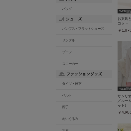
バッグ
WEB限
お文具
コット
パンプス・フラットシューズ
￥1,8
サンダル
ブーツ
スニーカー
タイツ・靴下
WEB限定ｻ
ベルト
サンリ
／ルー
ット）
帽子
￥4,9
ぬいぐるみ
水着