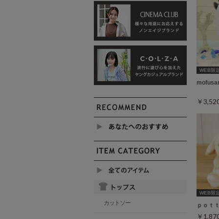
WEB限
mofu
￥3,5
WEB限
カットソー
ｐｏｔ
￥1,8