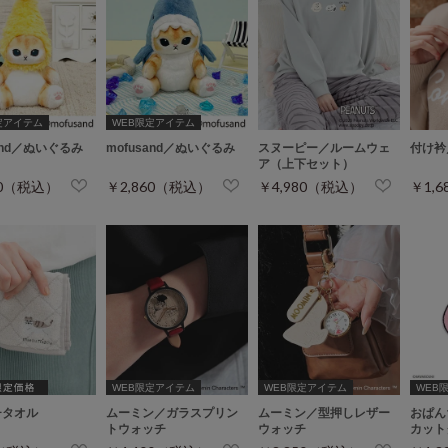
定アイテム
WEB限定アイテム
sand／ぬいぐるみ
mofusand／ぬいぐるみ
スヌーピー／ルームウェ
付け衿
ア（上下セット）
60（税込）
￥2,860（税込）
￥4,980（税込）
￥1,
WEB限定アイテム
WEB限定アイテム
WEB
チタオル
ムーミン／ガラスプリン
ムーミン／型押しレザー
おぱん
トウォッチ
ウォッチ
カット