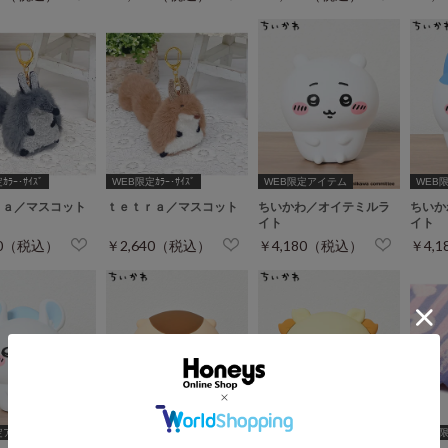
ﾗｰ･ｻｲｽﾞ
WEB限定ｶﾗｰ･ｻｲｽﾞ
WEB限定アイテム
WEB
ｒａ／マスコット
ｔｅｔｒａ／マスコット
ちいかわ／オイテミルラ
ちいか
イト
イト
40（税込）
￥2,640（税込）
￥4,180（税込）
￥4,
定アイテム
WEB限定アイテム
WEB限定アイテム
WEB