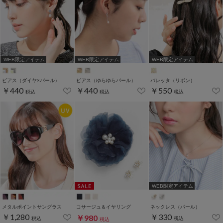
WEB限定アイテム
WEB限定アイテム
WEB限定アイテム
ピアス（ダイヤ×パール）
ピアス（ゆらゆらパール）
バレッタ（リボン）
￥440
￥440
￥550
税込
税込
税込
WEB限定アイテム
メタルポイントサングラス
コサージュ＆イヤリング
ネックレス（パール）
￥1,280
￥330
￥980
税込
税込
税込