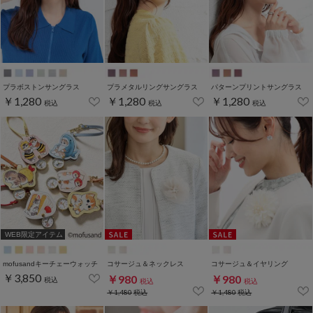
プラボストンサングラス
プラメタルリングサングラス
パターンプリントサングラス
￥1,280
￥1,280
￥1,280
税込
税込
税込
WEB限定アイテム
mofusandキーチェーウォッチ
コサージュ＆ネックレス
コサージュ＆イヤリング
￥3,850
￥980
￥980
税込
税込
税込
￥1,480
税込
￥1,480
税込