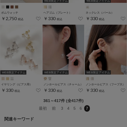
WEB限定アイテム
WEB限定アイテム
ポムウォッチ
ヘアゴム（プレート）
ネックレス（パール）
￥2,750
￥330
￥330
税込
税込
税込
WEB限定アイテム
WEB限定アイテム
WEB限定アイテム
イヤリング（ピアス用）
ノンホールピアス（チャーム）
ノンホールピアス（フープ大）
￥330
￥330
￥330
税込
税込
税込
361～417件 (全417件)
最初
前
3
4
5
6
7
関連キーワード