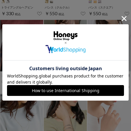
トライアングルヘアピン
バンス（クルクル）
バンス（スクエア）
￥330
￥550
￥550
税込
税込
税込
ジップウォレット
スクールリボン
スクールネクタイ
￥1,780
￥780
￥980
税込
税込
税込