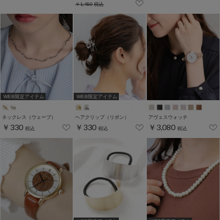
￥1,480
税込
WEB限定アイテム
WEB限定アイテム
ネックレス（ウェーブ）
ヘアクリップ（リボン）
アヴェスウォッチ
￥330
￥330
￥3,080
税込
税込
税込