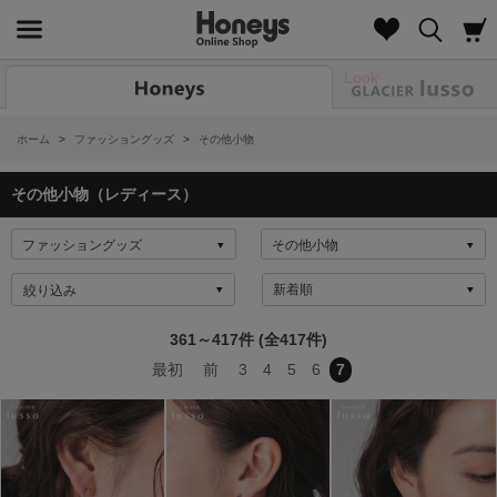
Look
ホーム
>
ファッショングッズ
>
その他小物
その他小物（レディース）
絞り込み
361～417件 (全417件)
最初
前
3
4
5
6
7