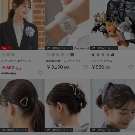
WEB限定アイテム
WEB限定アイテム
レース使いコサージュ
mofusandＰＶＣウォッチ
バッグチャーム
￥3,190
￥550
￥680
税込
税込
税込
￥980
税込
WEB限定アイテム
WEB限定アイテム
WEB限定アイテム