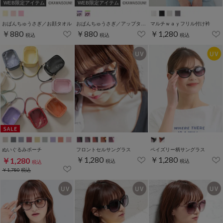
WEB限定アイテム
WEB限定アイテム
おぱんちゅうさぎ／お顔タオル
おぱんちゅうさぎ／アップタオル
マルチｗａｙフリル付け衿
￥880
￥880
￥1,280
税込
税込
税込
ぬいぐるみポーチ
フロントセルサングラス
ペイズリー柄サングラス
￥1,280
￥1,280
￥1,280
税込
税込
税込
￥1,780
税込